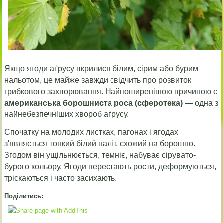
Якщо ягоди аґрусу вкрилися білим, сірим або бурим
нальотом, це майже завжди свідчить про розвиток
грибкового захворювання. Найпоширенішою причиною є
американська борошниста роса (сферотека)
— одна з
найнебезпечніших хвороб аґрусу.
Спочатку на молодих листках, пагонах і ягодах
з'являється тонкий білий наліт, схожий на борошно.
Згодом він ущільнюється, темніє, набуває сірувато-
бурого кольору. Ягоди перестають рости, деформуються,
тріскаються і часто засихають.
Поділитись: