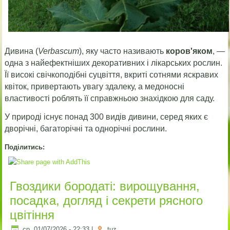
Дивина (
Verbascum
), яку часто називають
коров'яком
, —
одна з найефектніших декоративних і лікарських рослин.
Її високі свічкоподібні суцвіття, вкриті сотнями яскравих
квіток, привертають увагу здалеку, а медоносні
властивості роблять її справжньою знахідкою для саду.
У природі існує понад 300 видів дивини, серед яких є
дворічні, багаторічні та однорічні рослини.
Поділитись:
Гвоздики бородаті: вирощування,
посадка, догляд і секрети рясного
цвітіння
ср, 01/07/2026 - 22:33
|
tuz