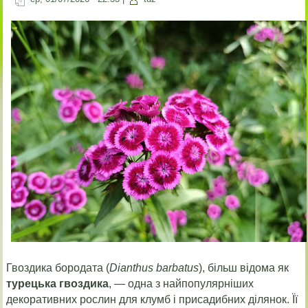
Гвоздика бородата (
Dianthus barbatus
), більш відома як
турецька гвоздика
, — одна з найпопулярніших
декоративних рослин для клумб і присадибних ділянок. Її