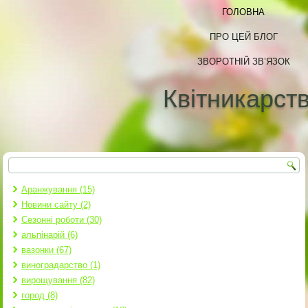
ГОЛОВНА
ПРО ЦЕЙ БЛОГ
ЗВОРОТНІЙ ЗВ’ЯЗОК
Квітникарст
Пошук
Пошукова форма
Аранжування (15)
Новини сайту (2)
Сезонні роботи (30)
альпінарій (6)
вазонки (67)
виноградарство (1)
вирощування (82)
город (8)