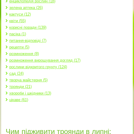
енциклопедія рослин (18)
зелена аптека (26)
кактуси (12)
квіти (55)
корисні поради (139)
пасіка (1)
питання-відповіді (7)
рецепти (5)
розмноження (8)
розмноження вирощування догляд (17)
рослини відкритого грунту (124)
сад (24)
творча майстерня (5)
троянди (21)
хвороби і шкідники (13)
цікаве (61)
Чим підживити троянди в липні: