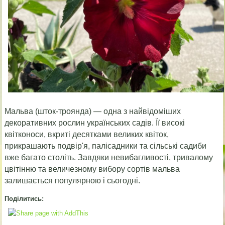
Мальва (шток-троянда) — одна з найвідоміших
декоративних рослин українських садів. Її високі
квітконоси, вкриті десятками великих квіток,
прикрашають подвір'я, палісадники та сільські садиби
вже багато століть. Завдяки невибагливості, тривалому
цвітінню та величезному вибору сортів мальва
залишається популярною і сьогодні.
Поділитись: