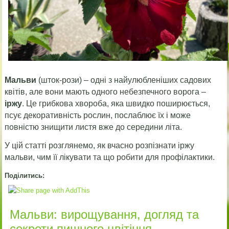
Мальви
(шток-рози) – одні з найулюбленіших садових
квітів, але вони мають одного небезпечного ворога –
іржу
. Це грибкова хвороба, яка швидко поширюється,
псує декоративність рослин, послаблює їх і може
повністю знищити листя вже до середини літа.
У цій статті розглянемо, як вчасно розпізнати іржу
мальви, чим її лікувати та що робити для профілактики.
Поділитись:
Мальви: вирощування, догляд та
секрети пишного цвітіння