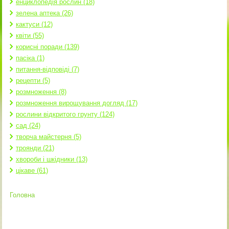
енциклопедія рослин (18)
зелена аптека (26)
кактуси (12)
квіти (55)
корисні поради (139)
пасіка (1)
питання-відповіді (7)
рецепти (5)
розмноження (8)
розмноження вирощування догляд (17)
рослини відкритого грунту (124)
сад (24)
творча майстерня (5)
троянди (21)
хвороби і шкідники (13)
цікаве (61)
Головна
Ви є тут