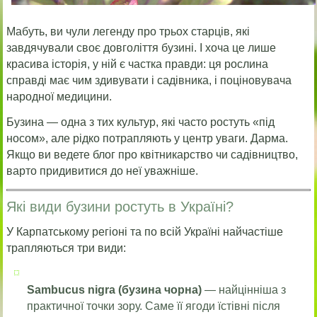
Мабуть, ви чули легенду про трьох старців, які
завдячували своє довголіття бузині. І хоча це лише
красива історія, у ній є частка правди: ця рослина
справді має чим здивувати і садівника, і поціновувача
народної медицини.
Бузина — одна з тих культур, які часто ростуть «під
носом», але рідко потрапляють у центр уваги. Дарма.
Якщо ви ведете блог про квітникарство чи садівництво,
варто придивитися до неї уважніше.
Які види бузини ростуть в Україні?
У Карпатському регіоні та по всій Україні найчастіше
трапляються три види:
Sambucus nigra (бузина чорна)
— найцінніша з
практичної точки зору. Саме її ягоди їстівні після