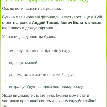
Ось де починається найцікавіше.
Бузина має виражені фітонцидні властивості. Ще у XVIII
столітті агроном
Андрій Тимофійович Болотов
писав,
що її запах відлякує тарганів.
У практиці садівництва бузина:
зменшує кількість шкідників у саду,
відлякує мишей,
допомагає захистити порічки й аґрус,
покращує ґрунт завдяки листяному опаду.
Якщо ви думаєте стратегічно, бузина може стати
частиною природної системи захисту саду без зайвої
хімії.