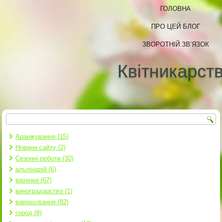
ГОЛОВНА
ПРО ЦЕЙ БЛОГ
ЗВОРОТНІЙ ЗВ’ЯЗОК
Квітникарст
Пошук
Пошукова форма
Аранжування (15)
Новини сайту (2)
Сезонні роботи (30)
альпінарій (6)
вазонки (67)
виноградарство (1)
вирощування (82)
город (8)