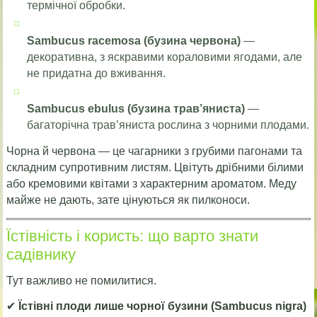
термічної обробки.
Sambucus racemosa (бузина червона)
—
декоративна, з яскравими кораловими ягодами, але
не придатна до вживання.
Sambucus ebulus (бузина трав’яниста)
—
багаторічна трав’яниста рослина з чорними плодами.
Чорна й червона — це чагарники з грубими пагонами та
складним супротивним листям. Цвітуть дрібними білими
або кремовими квітами з характерним ароматом. Меду
майже не дають, зате цінуються як пилконоси.
Їстівність і користь: що варто знати
садівнику
Тут важливо не помилитися.
✔
Їстівні плоди лише чорної бузини (Sambucus nigra)