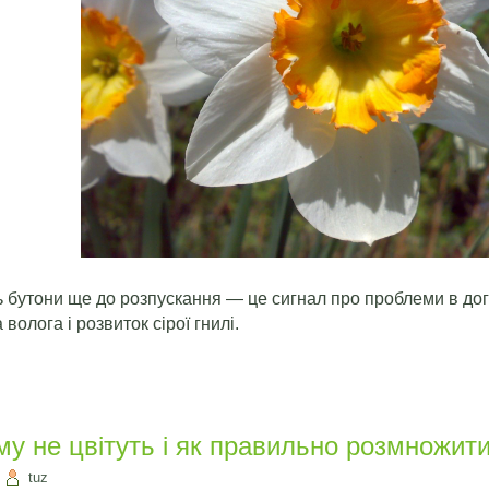
ь бутони ще до розпускання — це сигнал про проблеми в до
олога і розвиток сірої гнилі.
му не цвітуть і як правильно розмножит
|
tuz