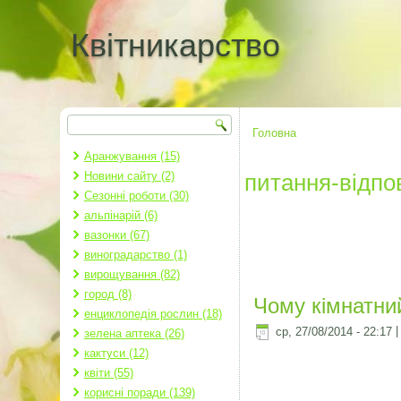
Квітникарство
Пошук
Пошукова форма
Головна
Ви є тут
Аранжування (15)
Новини сайту (2)
питання-відпов
Сезонні роботи (30)
альпінарій (6)
вазонки (67)
виноградарство (1)
вирощування (82)
город (8)
Чому кімнатни
енциклопедія рослин (18)
ср, 27/08/2014 - 22:17
зелена аптека (26)
кактуси (12)
квіти (55)
корисні поради (139)