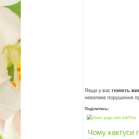
Якщо у вас
гниють жив
невелике порушення пр
Поділитись:
Чому кактуси п