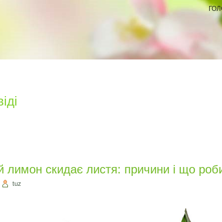
ГОЛ
іді
й лимон скидає листя: причини і що роб
|
tuz