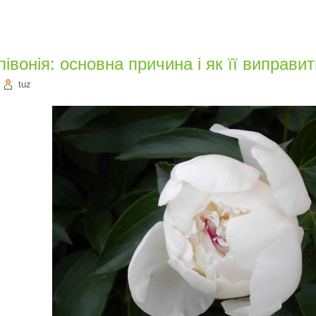
півонія: основна причина і як її виправи
|
tuz