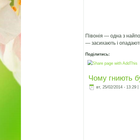
Півонія — одна з найпо
— засихають і опадають
Поділитись:
Чому гниють бу
вт, 25/02/2014 - 13:29
|