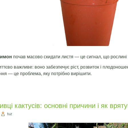
лимон
почав масово скидати листя — це сигнал, що рослині
тєво важливе: воно забезпечує ріст, розвиток і плодоноше
ння — це проблема, яку потрібно вирішити.
вці кактусів: основні причини і як врят
|
tuz