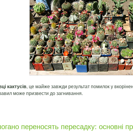
ці кактусів
, це майже завжди результат помилок у вкоріненн
авил може призвести до загнивання.
огано переносять пересадку: основні пр