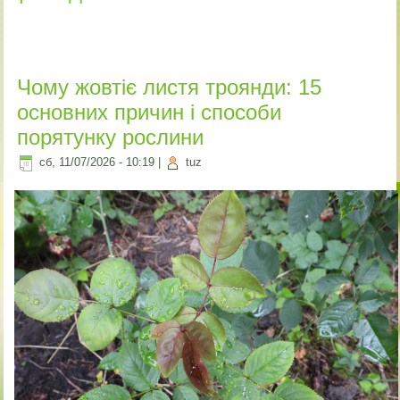
Чому жовтіє листя троянди: 15
основних причин і способи
порятунку рослини
сб, 11/07/2026 - 10:19
|
tuz