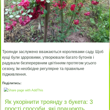
Троянди заслужено вважаються королевами саду. Щоб
кущі були здоровими, утворювали багато бутонів і
радували безперервним цвітінням протягом усього
сезону, їм необхідне регулярне та правильне
підживлення.
Поділитись:
Як укорінити троянду з букета: 3
прості способи, які працюють