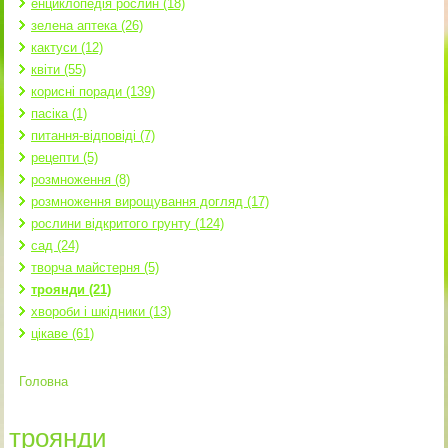
енциклопедія рослин (18)
зелена аптека (26)
кактуси (12)
квіти (55)
корисні поради (139)
пасіка (1)
питання-відповіді (7)
рецепти (5)
розмноження (8)
розмноження вирощування догляд (17)
рослини відкритого грунту (124)
сад (24)
творча майстерня (5)
троянди (21)
хвороби і шкідники (13)
цікаве (61)
Головна
Ви є тут
троянди