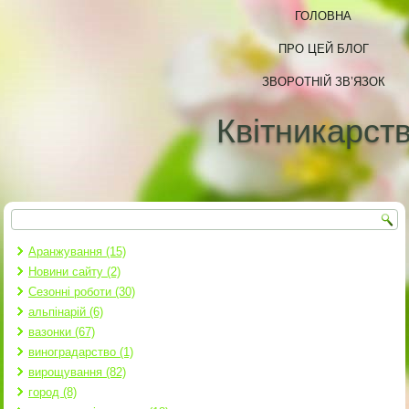
ГОЛОВНА
ПРО ЦЕЙ БЛОГ
ЗВОРОТНІЙ ЗВ’ЯЗОК
Квітникарст
Пошук
Пошукова форма
Аранжування (15)
Новини сайту (2)
Сезонні роботи (30)
альпінарій (6)
вазонки (67)
виноградарство (1)
вирощування (82)
город (8)