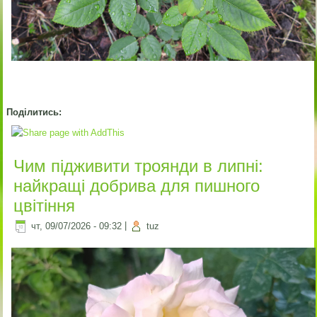
Поділитись:
Чим підживити троянди в липні:
найкращі добрива для пишного
цвітіння
чт, 09/07/2026 - 09:32
|
tuz