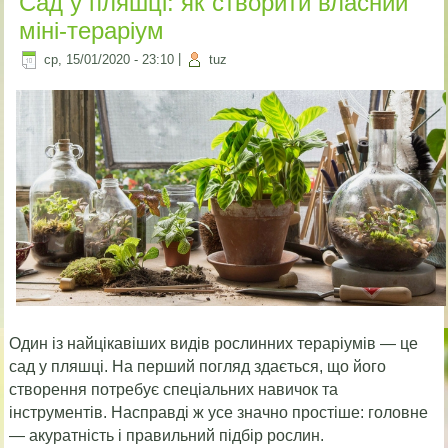
Сад у пляшці: як створити власний
міні-тераріум
ср, 15/01/2020 - 23:10
|
tuz
Один із найцікавіших видів рослинних тераріумів — це
сад у пляшці. На перший погляд здається, що його
створення потребує спеціальних навичок та
інструментів. Насправді ж усе значно простіше: головне
— акуратність і правильний підбір рослин.