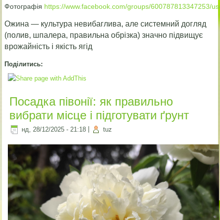
Фотографія
https://www.facebook.com/groups/600787813347253/u
Ожина — культура невибаглива, але системний догляд
(полив, шпалера, правильна обрізка) значно підвищує
врожайність і якість ягід
Поділитись:
Посадка півонії: як правильно
вибрати місце і підготувати ґрунт
нд, 28/12/2025 - 21:18
|
tuz