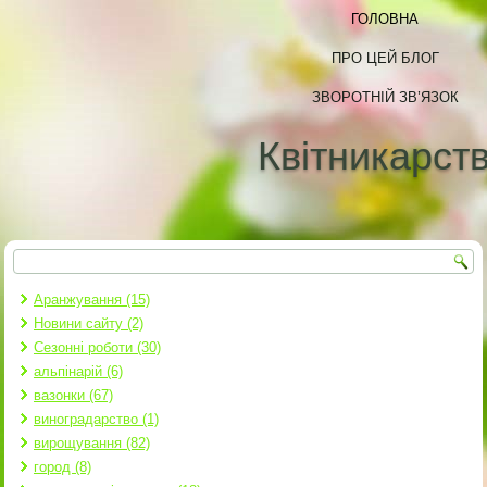
ГОЛОВНА
ПРО ЦЕЙ БЛОГ
ЗВОРОТНІЙ ЗВ’ЯЗОК
Квітникарст
Пошук
Пошукова форма
Аранжування (15)
Новини сайту (2)
Сезонні роботи (30)
альпінарій (6)
вазонки (67)
виноградарство (1)
вирощування (82)
город (8)