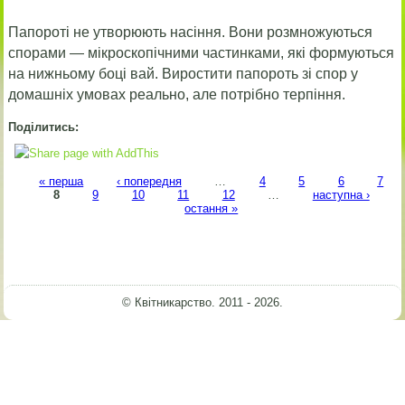
Папороті не утворюють насіння. Вони розмножуються
спорами — мікроскопічними частинками, які формуються
на нижньому боці вай. Виростити папороть зі спор у
домашніх умовах реально, але потрібно терпіння.
Поділитись:
Сторінки
« перша
‹ попередня
…
4
5
6
7
8
9
10
11
12
…
наступна ›
остання »
© Квітникарство. 2011 - 2026.