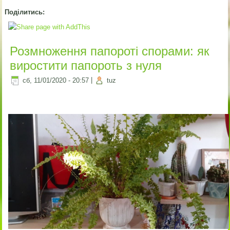
Поділитись:
Розмноження папороті спорами: як
виростити папороть з нуля
сб, 11/01/2020 - 20:57
|
tuz