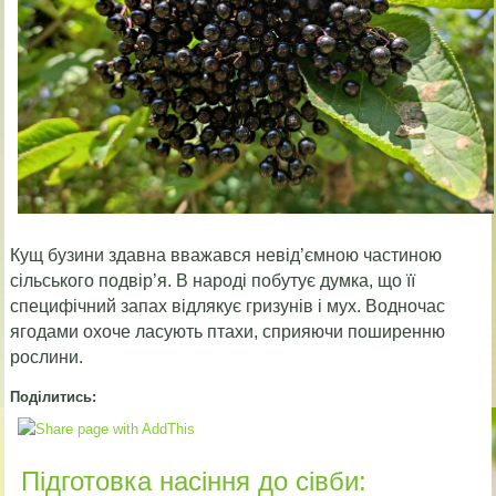
Кущ бузини здавна вважався невід’ємною частиною
сільського подвір’я. В народі побутує думка, що її
специфічний запах відлякує гризунів і мух. Водночас
ягодами охоче ласують птахи, сприяючи поширенню
рослини.
Поділитись:
Підготовка насіння до сівби: