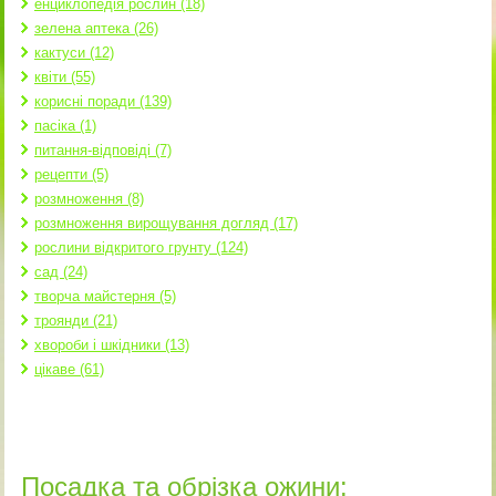
енциклопедія рослин (18)
зелена аптека (26)
кактуси (12)
квіти (55)
корисні поради (139)
пасіка (1)
питання-відповіді (7)
рецепти (5)
розмноження (8)
розмноження вирощування догляд (17)
рослини відкритого грунту (124)
сад (24)
творча майстерня (5)
троянди (21)
хвороби і шкідники (13)
цікаве (61)
Посадка та обрізка ожини: