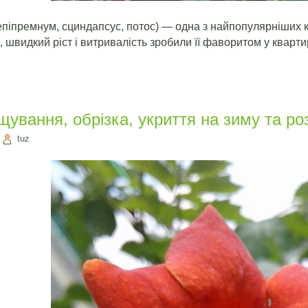
епіпремнум, сциндапсус, потос) — одна з найпопулярніших к
видкий ріст і витривалість зробили її фаворитом у кварти
щування, обрізка, укриття на зиму та р
|
tuz