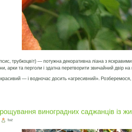
псис, трубкоцвіт) — потужна декоративна ліана з яскравими
и, арки та перголи і здатна перетворити звичайний двір на к
 красивий — і водночас досить «агресивний». Розберемося,
рощування виноградних саджанців із жив
|
tuz