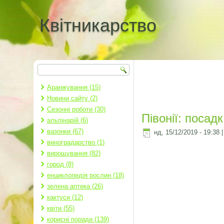
Квітникарство
Пошук
Пошукова форма
Аранжування (15)
Новини сайту (2)
Сезонні роботи (30)
Півонії: посад
альпінарій (6)
вазонки (67)
нд, 15/12/2019 - 19:38
виноградарство (1)
вирощування (82)
город (8)
енциклопедія рослин (18)
зелена аптека (26)
кактуси (12)
квіти (55)
корисні поради (139)