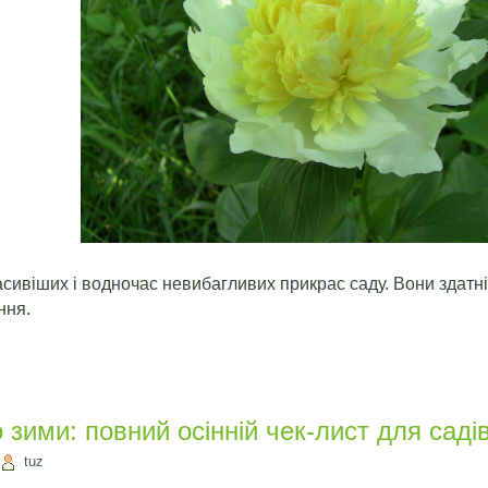
асивіших і водночас невибагливих прикрас саду. Вони здатні
ння.
 зими: повний осінній чек-лист для саді
tuz