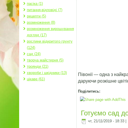
пасіка (1)
питання-відповіді (7)
рецепти (5)
розмноження (8)
розмноження вирощування
догляд (17)
рослини відкритого грунту
(124)
сад (24)
творча майстерня (5)
троянди (21)
хвороби і шкідники (13)
Півонії — одна з найкр
цікаве (61)
даруючи розкішне цвіті
Поділитись:
Готуємо сад до
чт, 21/11/2019 - 18:33
|