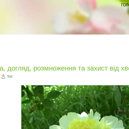
ГОЛ
ка, догляд, розмноження та захист від х
|
tuz