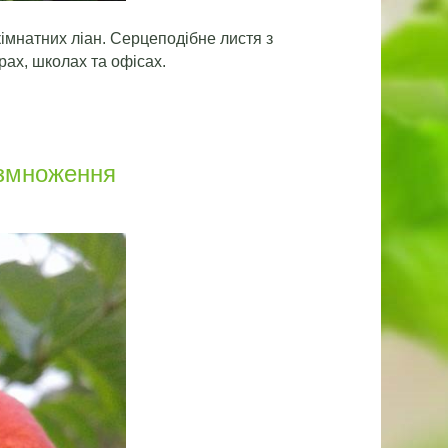
імнатних ліан. Серцеподібне листя з
рах, школах та офісах.
озмноження