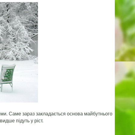
зими. Саме зараз закладається основа майбутнього
идше підуть у ріст.