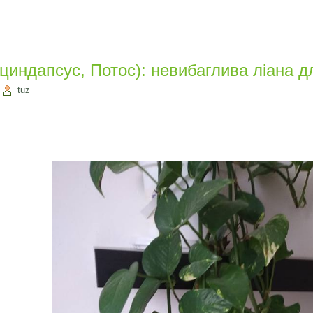
циндапсус, Потос): невибаглива ліана д
|
tuz