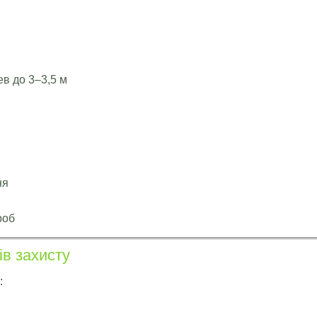
ев до 3–3,5 м
ня
роб
ів захисту
: