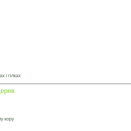
х і гілках
дерев
лу кору