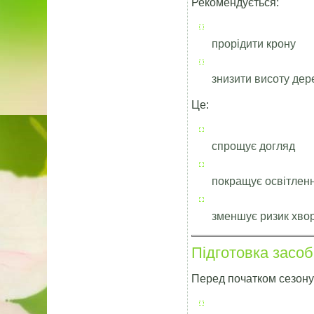
Рекомендується:
прорідити крону
знизити висоту дер
Це:
спрощує догляд
покращує освітлен
зменшує ризик хво
Підготовка засоб
Перед початком сезону