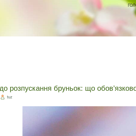
ГОЛ
 до розпускання бруньок: що обов’язков
tuz