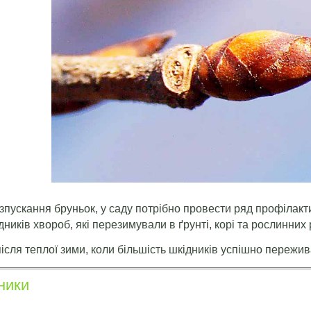
зпускання бруньок, у саду потрібно провести ряд профілакт
будників хвороб, які перезимували в ґрунті, корі та рослинних
сля теплої зими, коли більшість шкідників успішно пережи
ники