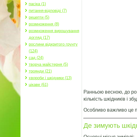
пасіка (1)
питання-відповіді (7)
рецепти (5)
розмноження (8)
розмноження вирощування
догляд (17)
рослини відкритого грунту
(124)
сад (24)
творча майстерня (5)
троянди (21)
хвороби і шкідники (13)
цікаве (61)
Ранньою весною, до ро
кількість шкідників і з
Особливо важливо це пі
Де зимують шкід
Основні місця зимівлі: