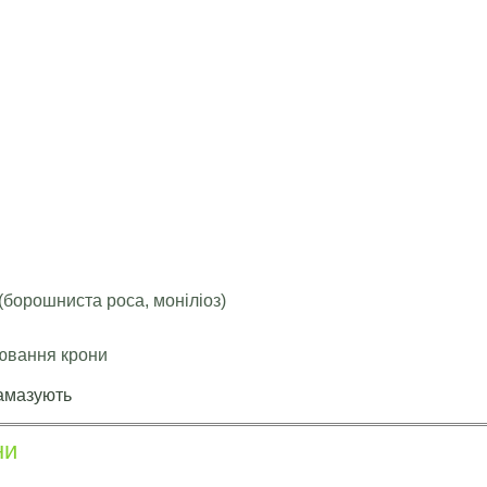
и
борошниста роса, моніліоз)
ювання крони
замазують
ни