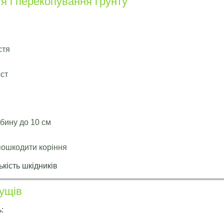
я і перекопування ґрунту
стя
ост
бину до 10 см
пошкодити коріння
кість шкідників
кущів
: