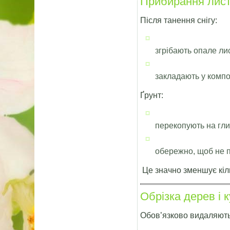
Прибирання лист
Після танення снігу:
згрібають опале ли
закладають у комп
Ґрунт:
перекопують на гли
обережно, щоб не 
Це значно зменшує кіль
Обрізка дерев і 
Обов’язково видаляють