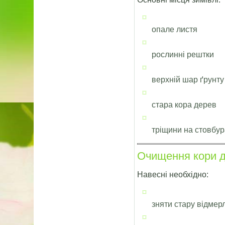
опале листя
рослинні рештки
верхній шар ґрунту
стара кора дерев
тріщини на стовбура
Очищення кори 
Навесні необхідно:
зняти стару відмер