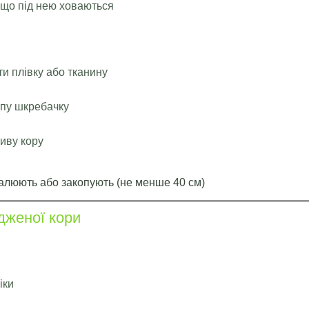
 що під нею ховаються
ти плівку або тканину
упу шкребачку
иву кору
палюють або закопують (не менше 40 см)
дженої кори
іки