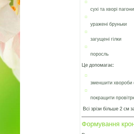
сухі та хворі пагон
уражені бруньки
загущені гілки
поросль
Це допомагає:
зменшити хвороби (
покращити провітр
Всі зрізи більше 2 см 
Формування кро