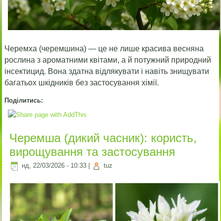
Черемха (черемшина) — це не лише красива весняна
рослина з ароматними квітами, а й потужний природний
інсектицид. Вона здатна відлякувати і навіть знищувати
багатьох шкідників без застосування хімії.
Поділитись:
Черемша (дикий часник): користь,
вирощування та застосування
нд, 22/03/2026 - 10:33
|
tuz