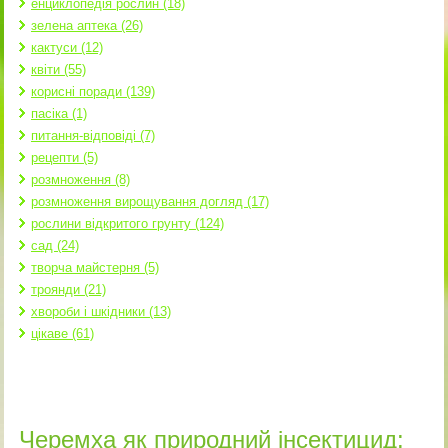
енциклопедія рослин (18)
зелена аптека (26)
кактуси (12)
квіти (55)
корисні поради (139)
пасіка (1)
питання-відповіді (7)
рецепти (5)
розмноження (8)
розмноження вирощування догляд (17)
рослини відкритого грунту (124)
сад (24)
творча майстерня (5)
троянди (21)
хвороби і шкідники (13)
цікаве (61)
Черемха як природний інсектицид: