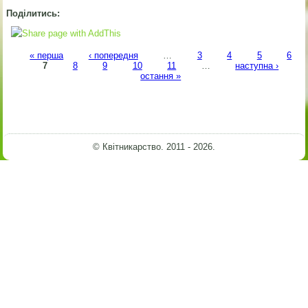
Поділитись:
Сторінки
« перша
‹ попередня
…
3
4
5
6
7
8
9
10
11
…
наступна ›
остання »
© Квітникарство. 2011 - 2026.