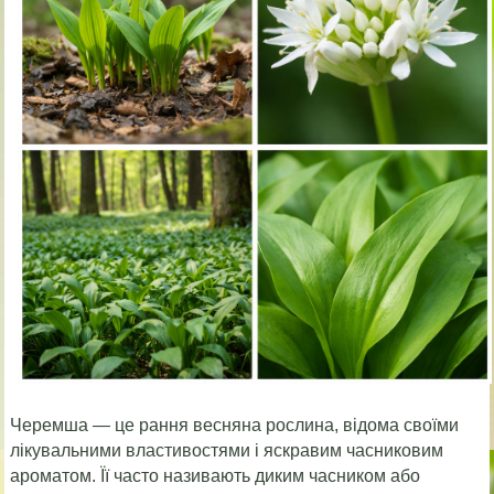
Черемша — це рання весняна рослина, відома своїми
лікувальними властивостями і яскравим часниковим
ароматом. Її часто називають диким часником або