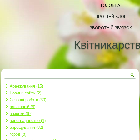
ГОЛОВНА
ПРО ЦЕЙ БЛОГ
ЗВОРОТНІЙ ЗВ’ЯЗОК
Квітникарст
Пошук
Пошукова форма
Аранжування (15)
Новини сайту (2)
Сезонні роботи (30)
альпінарій (6)
вазонки (67)
виноградарство (1)
вирощування (82)
город (8)