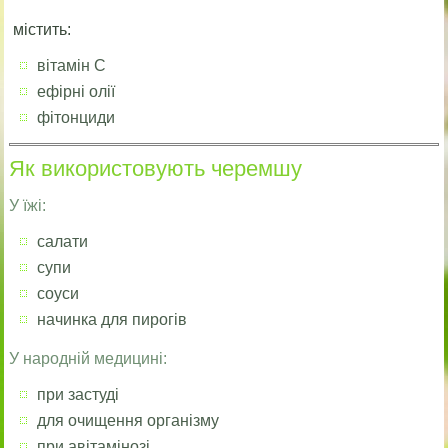
містить:
вітамін C
ефірні олії
фітонциди
Як використовують черемшу
У їжі:
салати
супи
соуси
начинка для пирогів
У народній медицині:
при застуді
для очищення організму
при авітамінозі