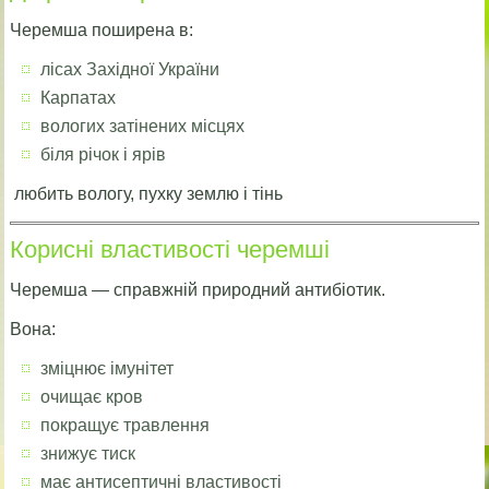
Черемша поширена в:
лісах Західної України
Карпатах
вологих затінених місцях
біля річок і ярів
любить вологу, пухку землю і тінь
Корисні властивості черемші
Черемша — справжній природний антибіотик.
Вона:
зміцнює імунітет
очищає кров
покращує травлення
знижує тиск
має антисептичні властивості