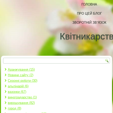
ГОЛОВНА
ПРО ЦЕЙ БЛОГ
ЗВОРОТНІЙ ЗВ’ЯЗОК
Квітникарст
Пошук
Пошукова форма
Аранжування (15)
Новини сайту (2)
Сезонні роботи (30)
альпінарій (6)
вазонки (67)
виноградарство (1)
вирощування (82)
город (8)