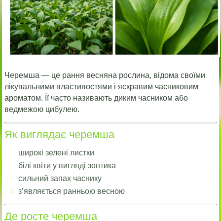
Черемша — це рання весняна рослина, відома своїми
лікувальними властивостями і яскравим часниковим
ароматом. Її часто називають диким часником або
ведмежою цибулею.
Як виглядає черемша
широкі зелені листки
білі квіти у вигляді зонтика
сильний запах часнику
з’являється ранньою весною
Де росте черемша