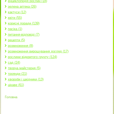
енциклопедія рослин (18)
зелена аптека (26)
кактуси (12)
квіти (55)
корисні поради (139)
пасіка (1)
питання-відповіді (7)
рецепти (5)
розмноження (8)
розмноження вирощування догляд (17)
рослини відкритого грунту (124)
сад (24)
творча майстерня (5)
троянди (21)
хвороби і шкідники (13)
цікаве (61)
Головна
Ви є тут