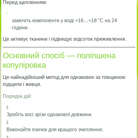
Перед щепленням:
замочіть компоненти у воді +16…+18 °C на 24
години.
Це активує тканини і підвищує відсоток приживлення.
Основний спосіб — поліпшена
копуліровка
Це найнадійніший метод для однакових за товщиною
підщепи і живця.
Порядок дій:
Зробіть косі зрізи однакової довжини.
Виконайте язичок для кращого зчеплення.