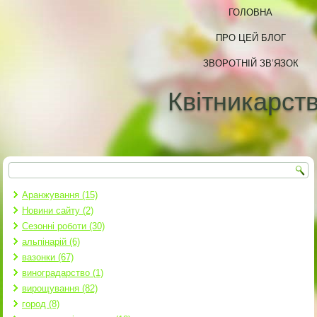
ГОЛОВНА
ПРО ЦЕЙ БЛОГ
ЗВОРОТНІЙ ЗВ’ЯЗОК
Квітникарст
Пошук
Пошукова форма
Аранжування (15)
Новини сайту (2)
Сезонні роботи (30)
альпінарій (6)
вазонки (67)
виноградарство (1)
вирощування (82)
город (8)