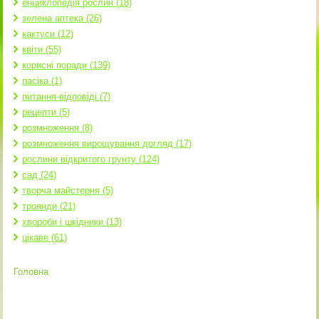
енциклопедія рослин (18)
зелена аптека (26)
кактуси (12)
квіти (55)
корисні поради (139)
пасіка (1)
питання-відповіді (7)
рецепти (5)
розмноження (8)
розмноження вирощування догляд (17)
рослини відкритого грунту (124)
сад (24)
творча майстерня (5)
троянди (21)
хвороби і шкідники (13)
цікаве (61)
Головна
Ви є тут