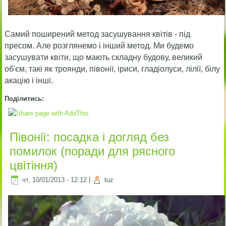
Самий поширений метод засушування квітів - під
пресом. Але розглянемо і інший метод. Ми будемо
засушувати квіти, що мають складну будову, великий
об'єм, такі як троянди, півонії, іриси, гладіолуси, лілії, білу
акацію і інші.
Поділитись:
Півонії: посадка і догляд без
помилок (поради для рясного
цвітіння)
чт, 10/01/2013 - 12:12
|
tuz