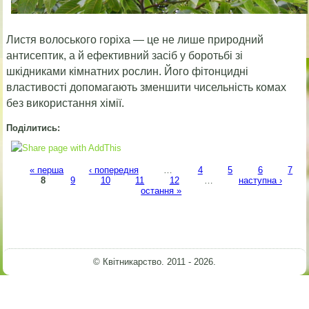
Листя волоського горіха — це не лише природний
антисептик, а й ефективний засіб у боротьбі зі
шкідниками кімнатних рослин. Його фітонцидні
властивості допомагають зменшити чисельність комах
без використання хімії.
Поділитись:
Сторінки
« перша
‹ попередня
…
4
5
6
7
8
9
10
11
12
…
наступна ›
остання »
© Квітникарство. 2011 - 2026.