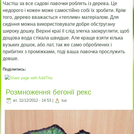
Частіш за все садові лавочки роблять із дерева. Це
недорого і кожен може самостійно собі їх зробити. Крім
того, дерево вважається «теплим» матеріалом. Для
сидіння можна використовувати добре обстругану
широку дошку. Верхні краї її слід злегка заокруглити, щоб
дощова вода стікала швидше. Але краще взяти кілька
вузьких дошок, або лат, так же само оброблених і
прибитих з проміжками, тоді ваша лавочка прослужить
довше.
Поділитись:
Розмноження бегонії рекс
вт, 11/12/2012 - 14:53
|
tuz