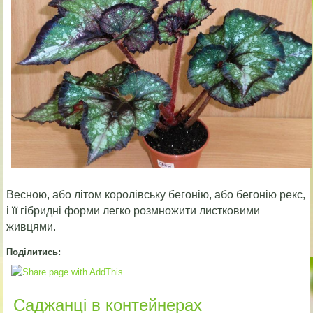
Весною, або літом королівську бегонію, або бегонію рекс,
і її гібридні форми легко розмножити листковими
живцями.
Поділитись:
Саджанці в контейнерах