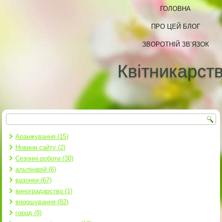
ГОЛОВНА
ПРО ЦЕЙ БЛОГ
ЗВОРОТНІЙ ЗВ’ЯЗОК
Квітникарст
Пошук
Пошукова форма
Аранжування (15)
Новини сайту (2)
Сезонні роботи (30)
альпінарій (6)
вазонки (67)
виноградарство (1)
вирощування (82)
город (8)