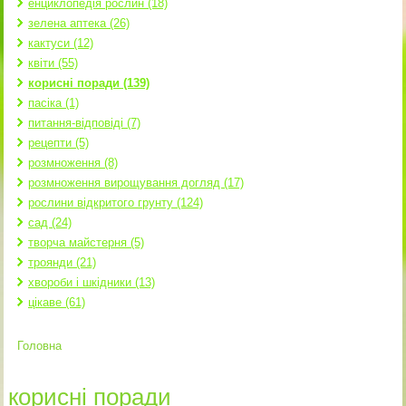
енциклопедія рослин (18)
зелена аптека (26)
кактуси (12)
квіти (55)
корисні поради (139)
пасіка (1)
питання-відповіді (7)
рецепти (5)
розмноження (8)
розмноження вирощування догляд (17)
рослини відкритого грунту (124)
сад (24)
творча майстерня (5)
троянди (21)
хвороби і шкідники (13)
цікаве (61)
Головна
Ви є тут
корисні поради