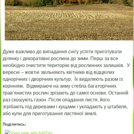
Дуже важливо до випадання снігу успіти приготувати
ділянку і декоративні рослини до зими. Перш за все
необхідно очистити територію від рослинних залишків. У
вересні – жовтні звільняють квітники від відцвілих
однорічних і дворічних культур. Їх видаляють разом із
корінням. Відмираючі на зиму стебла багаторічних
трав’янистих рослин зрізають до самої основи. Останній
раз скошують газон. Після опадання листя, його
згрібають під деревами і кущами і укладають у штабеля,
або купи для приготування листяної землі.
Поділитись: