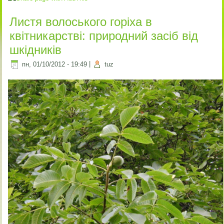
Листя волоського горіха в
квітникарстві: природний засіб від
шкідників
пн, 01/10/2012 - 19:49
|
tuz