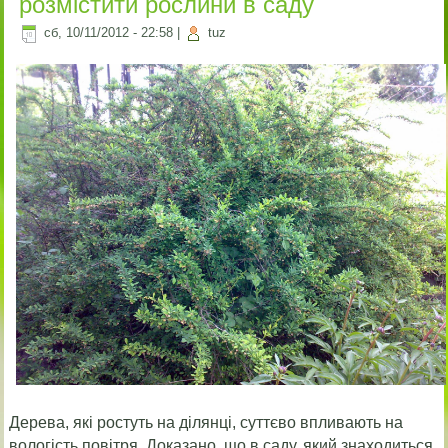
розмістити рослини в саду
сб, 10/11/2012 - 22:58
|
tuz
Дерева, які ростуть на ділянці, суттєво впливають на
вологість повітря. Доказано, що в саду, який знаходиться