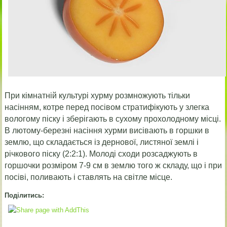
При кімнатній культурі хурму розмножують тільки
насінням, котре перед посівом стратифікують у злегка
вологому піску і зберігають в сухому прохолодному місці.
В лютому-березні насіння хурми висівають в горшки в
землю, що складається із дернової, листяної землі і
річкового піску (2:2:1). Молоді сходи розсаджують в
горшочки розміром 7-9 см в землю того ж складу, що і при
посіві, поливають і ставлять на світле місце.
Поділитись: