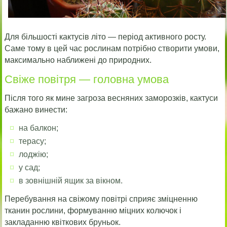
Для більшості кактусів літо — період активного росту.
Саме тому в цей час рослинам потрібно створити умови,
максимально наближені до природних.
Свіже повітря — головна умова
Після того як мине загроза весняних заморозків, кактуси
бажано винести:
на балкон;
терасу;
лоджію;
у сад;
в зовнішній ящик за вікном.
Перебування на свіжому повітрі сприяє зміцненню
тканин рослини, формуванню міцних колючок і
закладанню квіткових бруньок.