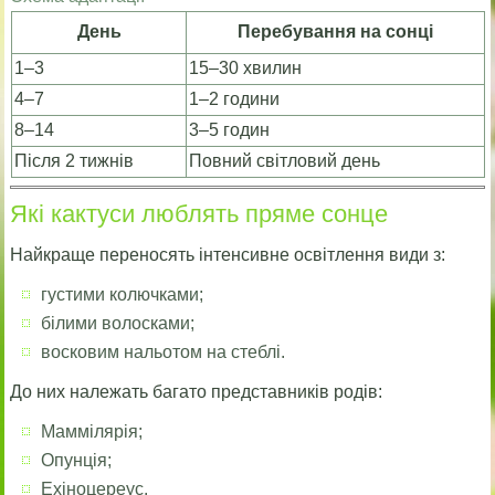
День
Перебування на сонці
1–3
15–30 хвилин
4–7
1–2 години
8–14
3–5 годин
Після 2 тижнів
Повний світловий день
Які кактуси люблять пряме сонце
Найкраще переносять інтенсивне освітлення види з:
густими колючками;
білими волосками;
восковим нальотом на стеблі.
До них належать багато представників родів:
Маммілярія;
Опунція;
Ехіноцереус.