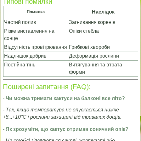
Типові помилки
Наслідок
Помилка
Частий полив
Загнивання коренів
Різке виставлення на
Опіки стебла
сонце
Відсутність провітрювання
Грибкові хвороби
Надлишок добрив
Деформація рослини
Постійна тінь
Витягування та втрата
форми
Поширені запитання (FAQ):
- Чи можна тримати кактуси на балконі все літо?
- Так, якщо температура не опускається нижче
+8...+10°C і рослини захищені від тривалих дощів.
- Як зрозуміти, що кактус отримав сонячний опік?
- На стеблі з'являються світлі, жовтуваті або