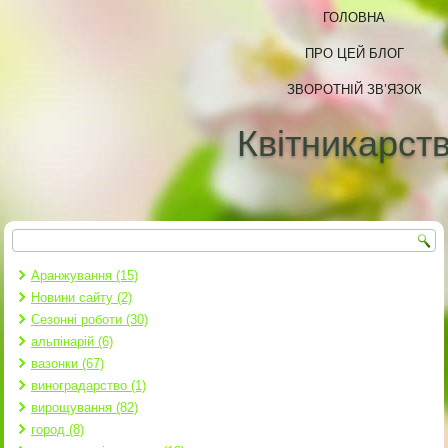
ГОЛОВНА
ПРО ЦЕЙ БЛОГ
ЗВОРОТНІЙ ЗВ’ЯЗОК
Квітникарст
Пошук
Пошукова форма
Аранжування (15)
Новини сайту (2)
Сезонні роботи (30)
альпінарій (6)
вазонки (67)
виноградарство (1)
вирощування (82)
город (8)