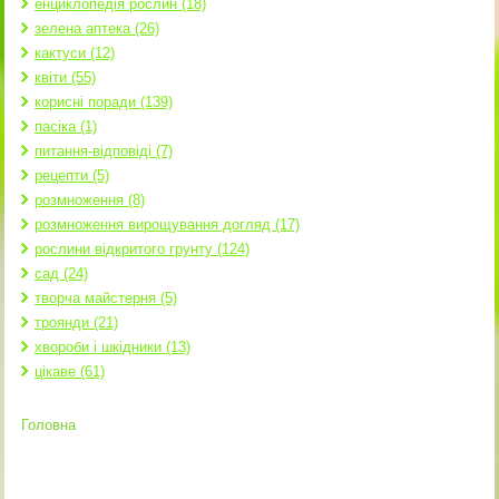
енциклопедія рослин (18)
зелена аптека (26)
кактуси (12)
квіти (55)
корисні поради (139)
пасіка (1)
питання-відповіді (7)
рецепти (5)
розмноження (8)
розмноження вирощування догляд (17)
рослини відкритого грунту (124)
сад (24)
творча майстерня (5)
троянди (21)
хвороби і шкідники (13)
цікаве (61)
Головна
Ви є тут