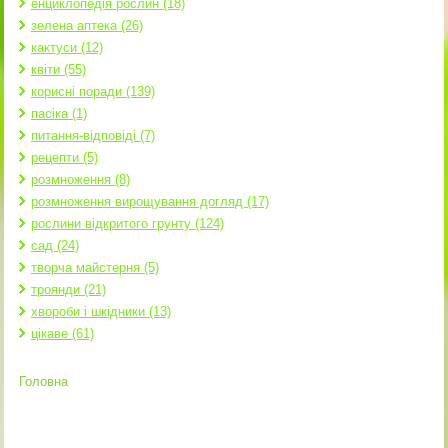
енциклопедія рослин (18)
зелена аптека (26)
кактуси (12)
квіти (55)
корисні поради (139)
пасіка (1)
питання-відповіді (7)
рецепти (5)
розмноження (8)
розмноження вирощування догляд (17)
рослини відкритого грунту (124)
сад (24)
творча майстерня (5)
троянди (21)
хвороби і шкідники (13)
цікаве (61)
Головна
Ви є тут