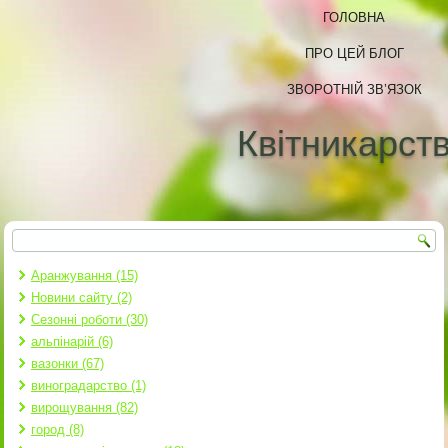
ГОЛОВНА
ПРО ЦЕЙ БЛОГ
ЗВОРОТНІЙ ЗВ’ЯЗОК
Квітникарст
Пошук
Пошукова форма
Аранжування (15)
Новини сайту (2)
Сезонні роботи (30)
альпінарій (6)
вазонки (67)
виноградарство (1)
вирощування (82)
город (8)