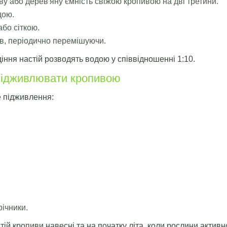
ву або дерев'яну ємність свіжою кропивою на дві третини.
дою.
бо сіткою.
в, періодично перемішуючи.
ння настій розводять водою у співвідношенні 1:10.
 підживлювати кропивою
е підживлення:
річники.
ій кропиви навесні та на початку літа, коли рослини активн