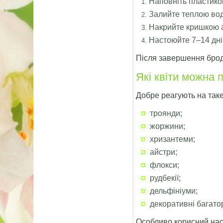
Наповніть пластико
Залийте теплою во
Накрийте кришкою а
Настоюйте 7–14 дні
Після завершення броді
Які квіти можна
Добре реагують на так
троянди;
жоржини;
хризантеми;
айстри;
флокси;
рудбекії;
дельфініуми;
декоративні багато
Особливо корисний наст