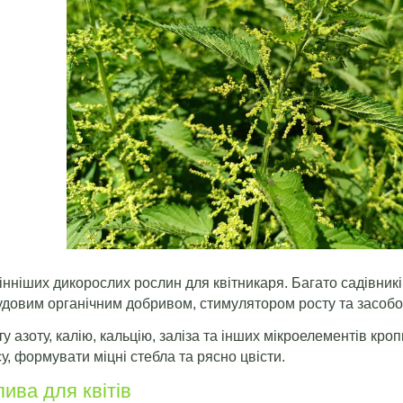
нніших дикорослих рослин для квітникаря. Багато садівникі
чудовим органічним добривом, стимулятором росту та засобо
у азоту, калію, кальцію, заліза та інших мікроелементів 
, формувати міцні стебла та рясно цвісти.
ива для квітів