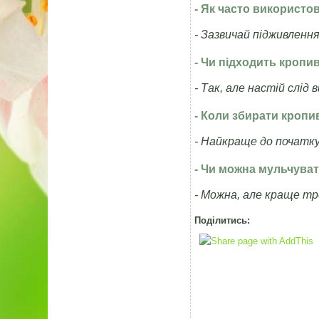
- Як часто використо
- Зазвичай підживлення
- Чи підходить кропи
- Так, але настій слід
- Коли збирати кропи
- Найкраще до початку
- Чи можна мульчува
- Можна, але краще тр
Поділитись: