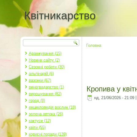
Квітникарство
Пошук
Пошукова форма
Головна
Ви є тут
Аранжування (15)
Новини сайту (2)
Сезонні роботи (30)
альпінарій (6)
вазонки (67)
виноградарство (1)
Кропива у квіт
вирощування (82)
нд, 21/06/2026 - 21:09
город (8)
енциклопедія рослин (18)
зелена аптека (26)
кактуси (12)
квіти (55)
корисні поради (139)