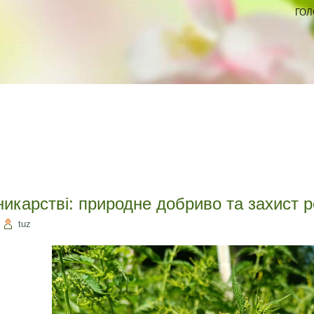
ГОЛ
никарстві: природне добриво та захист 
|
tuz