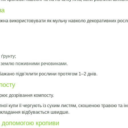
ча
жна використовувати як мульчу навколо декоративних росл
 ґрунту;
є землю поживними речовинами.
ажано підв'ялити рослини протягом 1–2 днів.
посту
рює дозрівання компосту.
ної купи її чергують із сухим листям, скошеною травою та
озкладання відбувається швидше.
а допомогою кропиви