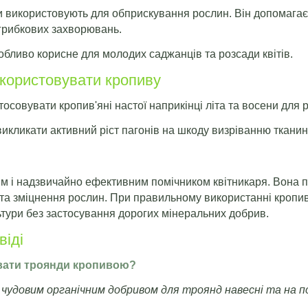
и використовують для обприскування рослин. Він допомагає 
і грибкових захворювань.
бливо корисне для молодих саджанців та розсади квітів.
икористовувати кропиву
осовувати кропив'яні настої наприкінці літа та восени для 
кликати активний ріст пагонів на шкоду визріванню тканин і
м і надзвичайно ефективним помічником квітникаря. Вона п
та зміцнення рослин. При правильному використанні кропив
льтури без застосування дорогих мінеральних добрив.
віді
вати троянди кропивою?
 є чудовим органічним добривом для троянд навесні та на п