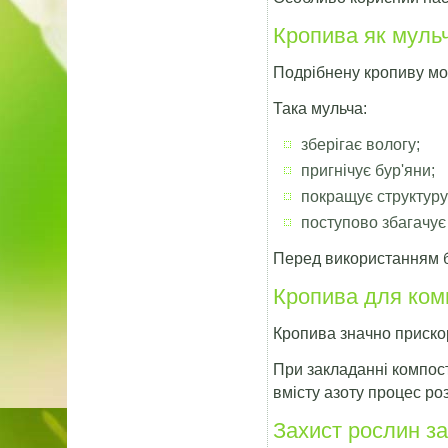
Кропива як муль
Подрібнену кропиву мо
Така мульча:
зберігає вологу;
пригнічує бур'яни;
покращує структуру
поступово збагачу
Перед використанням б
Кропива для ком
Кропива значно приско
При закладанні компост
вмісту азоту процес р
Захист рослин з