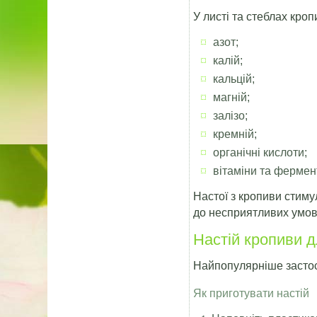
У листі та стеблах кроп
азот;
калій;
кальцій;
магній;
залізо;
кремній;
органічні кислоти;
вітаміни та фермен
Настої з кропиви стим
до несприятливих умов
Настій кропиви д
Найпопулярніше застос
Як приготувати настій