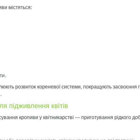
иви містяться:
ти.
улюють розвиток кореневої системи, покращують засвоєння п
.
ля підживлення квітів
ування кропиви у квітникарстві — приготування рідкого до