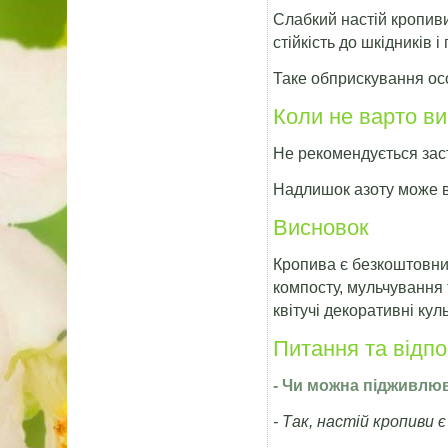
Слабкий настій кропив
стійкість до шкідників 
Таке обприскування осо
Коли не варто в
Не рекомендується заст
Надлишок азоту може ви
Висновок
Кропива є безкоштовни
компосту, мульчування 
квітучі декоративні ку
Питання та відпо
- Чи можна підживлю
- Так, настій кропиви