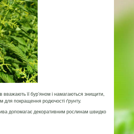
в вважають її бур'яном і намагаються знищити,
м для покращення родючості ґрунту.
кропива допомагає декоративним рослинам швидко