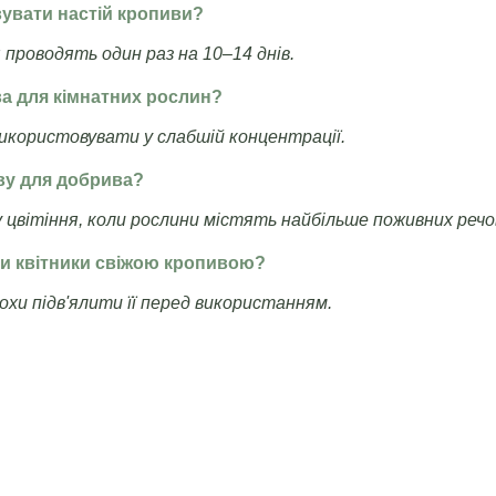
вувати настій кропиви?
 проводять один раз на 10–14 днів.
ва для кімнатних рослин?
 використовувати у слабшій концентрації.
ву для добрива?
 цвітіння, коли рослини містять найбільше поживних речо
ти квітники свіжою кропивою?
охи підв'ялити її перед використанням.