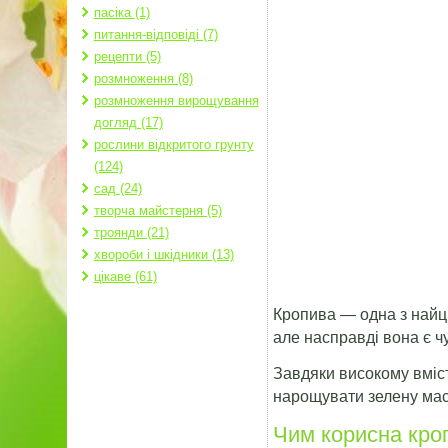
пасіка (1)
питання-відповіді (7)
рецепти (5)
розмноження (8)
розмноження вирощування
догляд (17)
рослини відкритого грунту
(124)
сад (24)
творча майстерня (5)
троянди (21)
хвороби і шкідники (13)
цікаве (61)
Кропива — одна з найці
але насправді вона є 
Завдяки високому вміст
нарощувати зелену масу
Чим корисна кроп