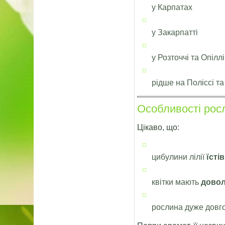
у Карпатах
у Закарпатті
у Розточчі та Опіллі
рідше на Поліссі та
Особливості рос
Цікаво, що:
цибулини лілії
їстів
квітки мають
довол
рослина дуже довг