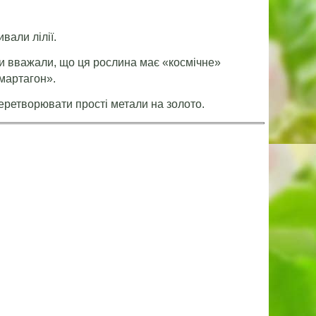
ивали лілії.
іки вважали, що ця рослина має «космічне»
«мартагон».
перетворювати прості метали на золото.