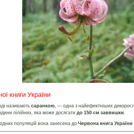
ої книги України
роді називають
саранкою
, — одна з найефектніших дикоросл
одини лілійних, яка може досягати
до 150 см заввишки
.
одних популяцій вона занесена до
Червона книга України