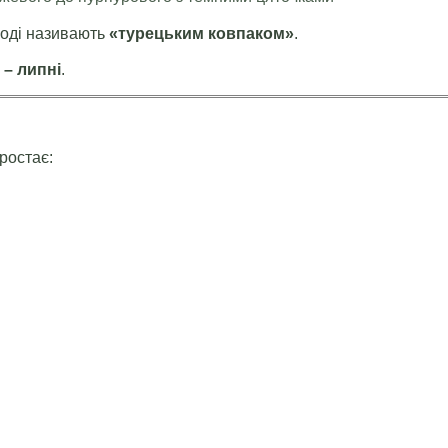
іноді називають
«турецьким ковпаком»
.
 – липні
.
зростає:
: