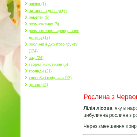
пасіка (1)
питання-відповіді (7)
рецепти (5)
розмноження (8)
розмноження вирощування
догляд (17)
рослини відкритого грунту
(124)
сад (24)
творча майстерня (5)
троянди (21)
хвороби і шкідники (13)
цікаве (61)
Рослина з Червон
Лілія лісова
, яку в на
цибулинна рослина з р
Через зменшення прир