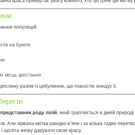
айна краса привертає увагу кожного, хто зустріне цю квітку в
икає
чення популяцій:
ітів на букети
ин
х місць зростання
ослину разом із цибулиною, що повністю знищує її.
берегти
представник роду лілій
, який трапляється в дикій природі
ів. Але зірвана квітка швидко в’яне і за кілька годин перет
 і щоліта знову дарувати свою красу.