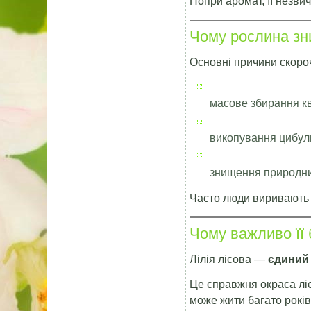
Попри аромат, її незвич
Чому рослина зн
Основні причини скоро
масове збирання кв
викопування цибул
знищення природни
Часто люди виривають р
Чому важливо її 
Лілія лісова —
єдиний 
Це справжня окраса ліс
може жити багато років