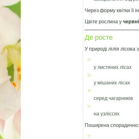
Через форму квітки її 
Цвіте рослина у
червні
Де росте
У природі лілія лісова 
у листяних лісах
у мішаних лісах
серед чагарників
на узліссях
Поширена спорадично