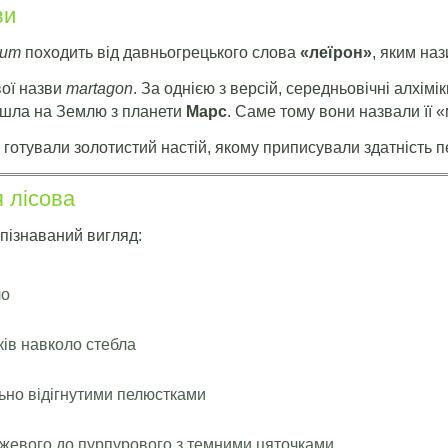
ви
ium
походить від давньогрецького слова
«леїрон»
, яким наз
вої назви
martagon
. За однією з версій, середньовічні алхім
йшла на Землю з планети
Марс
. Саме тому вони назвали її 
ки готували золотистий настій, якому приписували здатність 
я лісова
впізнаваний вигляд:
ло
ків навколо стебла
льно відігнутими пелюстками
ожевого до пурпурового з темними цяточками