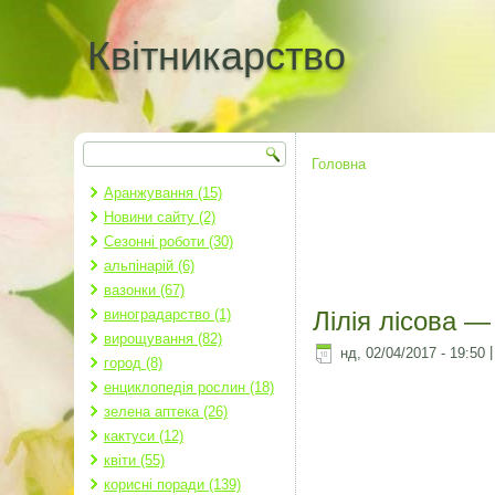
Квітникарство
Пошук
Пошукова форма
Головна
Ви є тут
Аранжування (15)
Новини сайту (2)
Сезонні роботи (30)
альпінарій (6)
вазонки (67)
виноградарство (1)
Лілія лісова —
вирощування (82)
нд, 02/04/2017 - 19:50
город (8)
енциклопедія рослин (18)
зелена аптека (26)
кактуси (12)
квіти (55)
корисні поради (139)