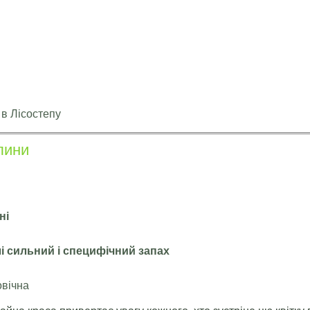
 в Лісостепу
лини
ні
і сильний і специфічний запах
овічна