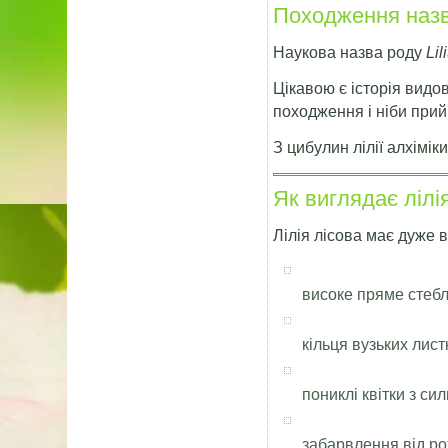
Походження наз
Наукова назва роду
Lil
Цікавою є історія видо
походження і ніби при
З цибулин лілії алхімі
Як виглядає лілі
Лілія лісова має дуже 
високе пряме стеб
кільця вузьких лист
пониклі квітки з си
забарвлення від р