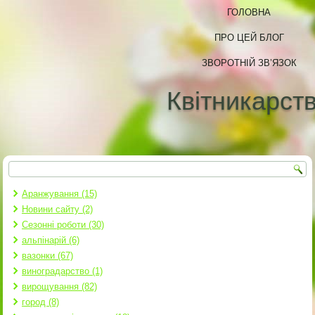
ГОЛОВНА
ПРО ЦЕЙ БЛОГ
ЗВОРОТНІЙ ЗВ’ЯЗОК
Квітникарст
Пошук
Пошукова форма
Аранжування (15)
Новини сайту (2)
Сезонні роботи (30)
альпінарій (6)
вазонки (67)
виноградарство (1)
вирощування (82)
город (8)