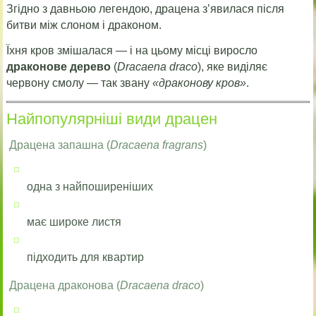
Згідно з давньою легендою, драцена з’явилася після
битви між слоном і драконом.
Їхня кров змішалася — і на цьому місці виросло
драконове дерево
(
Dracaena draco
), яке виділяє
червону смолу — так звану
«драконову кров»
.
Найпопулярніші види драцен
Драцена запашна (
Dracaena fragrans
)
одна з найпоширеніших
має широке листя
підходить для квартир
Драцена драконова (
Dracaena draco
)