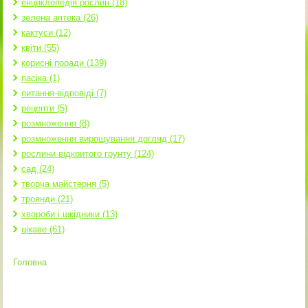
енциклопедія рослин (18)
зелена аптека (26)
кактуси (12)
квіти (55)
корисні поради (139)
пасіка (1)
питання-відповіді (7)
рецепти (5)
розмноження (8)
розмноження вирощування догляд (17)
рослини відкритого грунту (124)
сад (24)
творча майстерня (5)
троянди (21)
хвороби і шкідники (13)
цікаве (61)
Головна
Ви є тут