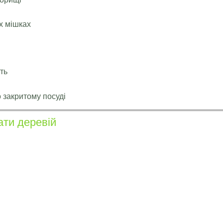
х мішках
ть
о закритому посуді
ати деревій