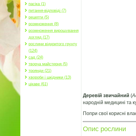
пасіка (1)
питання-відповіді (7)
рецепти (5)
розмноження (8)
розмноження вирощування
догляд (17)
рослини відкритого грунту
(124)
сад (24)
творча майстерня (5)
троянди (21)
хвороби і шкідники (13)
цікаве (61)
Деревій звичайний
(
A
народній медицині та ку
Попри свої корисні вла
Опис рослини