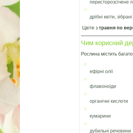
перисторозсічене л
дрібні квіти, зібрані
Цвіте з
травня по ве
Чим корисний де
Рослина містить багато
ефірні олії
флавоноїди
органічні кислоти
кумарини
дубильні речовини