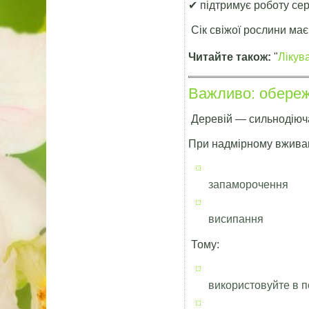
✔ підтримує роботу сер
Сік свіжої рослини ма
Читайте також:
"
Лікув
Важливо: обереж
Деревій — сильнодіюч
При надмірному вживан
запаморочення
висипання
Тому:
використовуйте в п