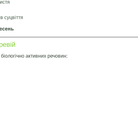
истя
 в суцвіття
ресень
ревій
 біологічно активних речовин: