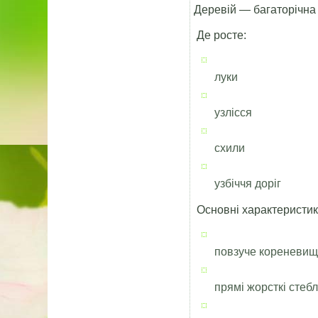
Деревій — багаторічна
Де росте:
луки
узлісся
схили
узбіччя доріг
Основні характеристик
повзуче кореневи
прямі жорсткі стеб