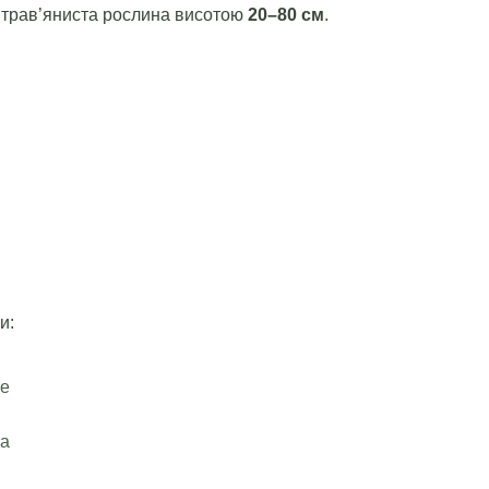
 трав’яниста рослина висотою
20–80 см
.
и:
ще
ла