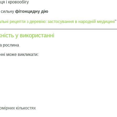
ця і кровообігу
є сильну
фітонцидну дію
альні рецепти з деревію: застосування в народній медицині
"
ність у використанні
а рослина
ні може викликати:
омірних кількостях