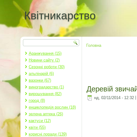
Квітникарство
Пошук
Пошукова форма
Головна
Ви є тут
Аранжування (15)
Новини сайту (2)
Сезонні роботи (30)
альпінарій (6)
вазонки (67)
виноградарство (1)
Деревій звичай
вирощування (82)
нд, 02/11/2014 - 12:32
город (8)
енциклопедія рослин (18)
зелена аптека (26)
кактуси (12)
квіти (55)
корисні поради (139)