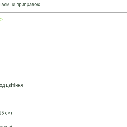
 чаєм чи приправою
ю
д цвітіння
15 см)
горищі