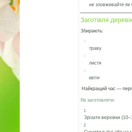
не зловживайте як
Заготівля дереві
Збирають:
траву
листя
квіти
Найкращий час — періо
Як заготовляти:
Зрізати верхівки (10–
Сушити в тіні або на 