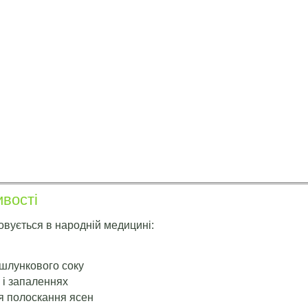
ивості
овується в народній медицині:
шлункового соку
 і запаленнях
я полоскання ясен