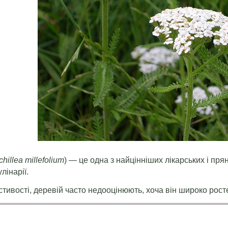
chillea millefolium
) — це одна з найцінніших лікарських і пр
лінарії.
стивості, деревій часто недооцінюють, хоча він широко росте