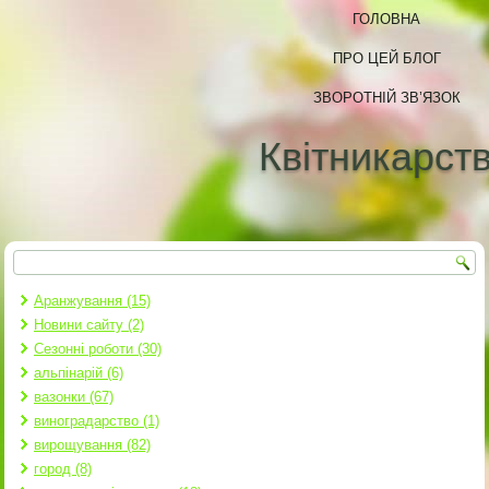
ГОЛОВНА
ПРО ЦЕЙ БЛОГ
ЗВОРОТНІЙ ЗВ’ЯЗОК
Квітникарст
Пошук
Пошукова форма
Аранжування (15)
Новини сайту (2)
Сезонні роботи (30)
альпінарій (6)
вазонки (67)
виноградарство (1)
вирощування (82)
город (8)