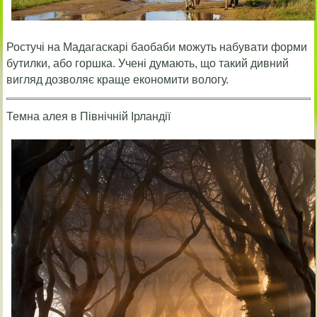
Ростучі на Мадагаскарі баобаби можуть набувати форми
бутилки, або горшка. Учені думають, що такий дивний
вигляд дозволяє краще економити вологу.
Темна алея в Північній Ірландії