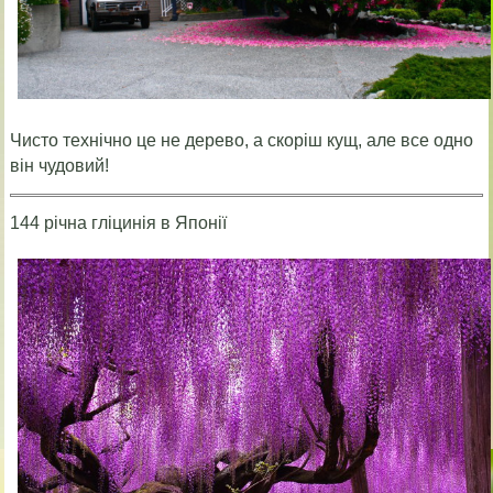
Чисто технічно це не дерево, а скоріш кущ, але все одно
він чудовий!
144 річна гліцинія в Японії