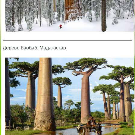
Дерево баобаб, Мадагаскар