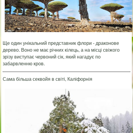
Ще один унікальний представник флори - драконове
дерево. Воно не має річних кілець, а на місці свіжого
зрізу виступає червоний сік, який нагадує по
забарвленню кров.
Сама більша секвойя в світі, Каліфорнія