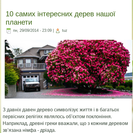
10 самих інтересних дерев нашої
планети
пн, 29/09/2014 - 23:09
|
tuz
З давніх давен дерево символізує життя і в багатьох
первісних релігіях являлось об’єктом поклоніння.
Наприклад, древні греки вважали, що з кожним деревом
зв’язана німфа - дріада.