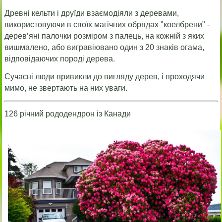
Древні кельти і друїди взаємодіяли з деревами,
використовуючи в своїх магічних обрядах "коелбрени" -
дерев’яні палочки розміром з палець, на кожній з яких
вишмалено, або вигравіювано один з 20 знаків огама,
відповідаючих породі дерева.
Сучасні люди привикли до вигляду дерев, і проходячи
мимо, не звертають на них уваги.
126 річний рододендрон із Канади