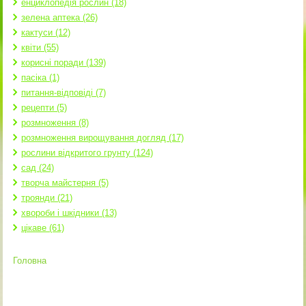
енциклопедія рослин (18)
зелена аптека (26)
кактуси (12)
квіти (55)
корисні поради (139)
пасіка (1)
питання-відповіді (7)
рецепти (5)
розмноження (8)
розмноження вирощування догляд (17)
рослини відкритого грунту (124)
сад (24)
творча майстерня (5)
троянди (21)
хвороби і шкідники (13)
цікаве (61)
Головна
Ви є тут