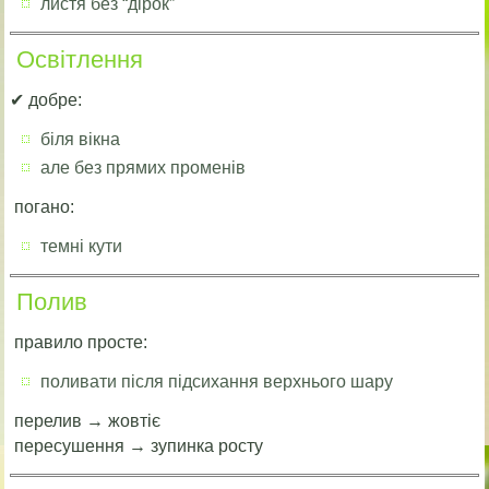
листя без “дірок”
Освітлення
✔ добре:
біля вікна
але без прямих променів
погано:
темні кути
Полив
правило просте:
поливати після підсихання верхнього шару
перелив → жовтіє
пересушення → зупинка росту