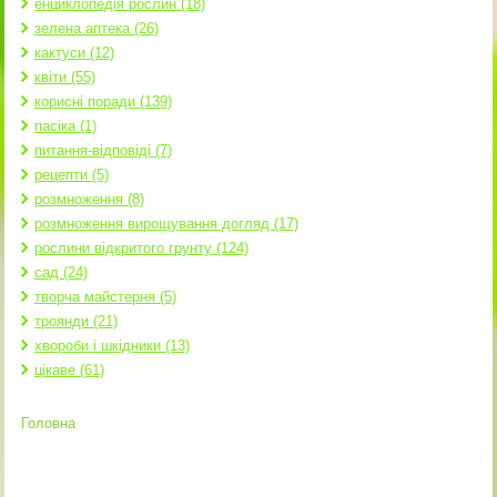
енциклопедія рослин (18)
зелена аптека (26)
кактуси (12)
квіти (55)
корисні поради (139)
пасіка (1)
питання-відповіді (7)
рецепти (5)
розмноження (8)
розмноження вирощування догляд (17)
рослини відкритого грунту (124)
сад (24)
творча майстерня (5)
троянди (21)
хвороби і шкідники (13)
цікаве (61)
Головна
Ви є тут