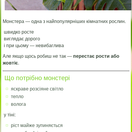
Монстера — одна з найпопулярніших кімнатних рослин.
швидко росте
виглядає дорого
і при цьому — невибаглива
Але якщо щось робиш не так —
перестає рости або
жовтіє
.
Що потрібно монстері
яскраве розсіяне світло
тепло
волога
у тіні:
ріст майже зупиняється