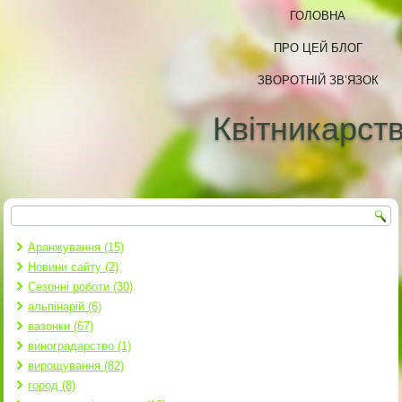
ГОЛОВНА
ПРО ЦЕЙ БЛОГ
ЗВОРОТНІЙ ЗВ’ЯЗОК
Квітникарст
Пошук
Пошукова форма
Аранжування (15)
Новини сайту (2)
Сезонні роботи (30)
альпінарій (6)
вазонки (67)
виноградарство (1)
вирощування (82)
город (8)