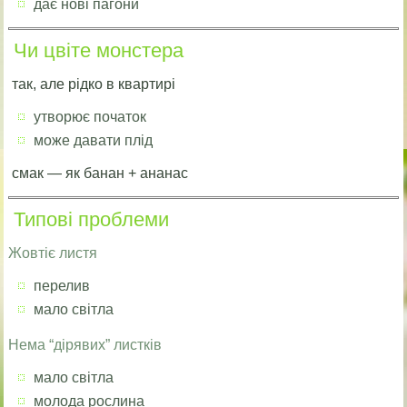
дає нові пагони
Чи цвіте монстера
так, але рідко в квартирі
утворює початок
може давати плід
смак — як банан + ананас
Типові проблеми
Жовтіє листя
перелив
мало світла
Нема “дірявих” листків
мало світла
молода рослина