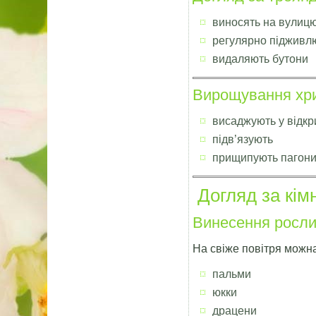
виносять на вулиц
регулярно підживл
видаляють бутони
Вирощування хр
висаджують у відкр
підв’язують
прищипують пагон
Догляд за кім
Винесення росли
На свіже повітря можн
пальми
юкки
драцени