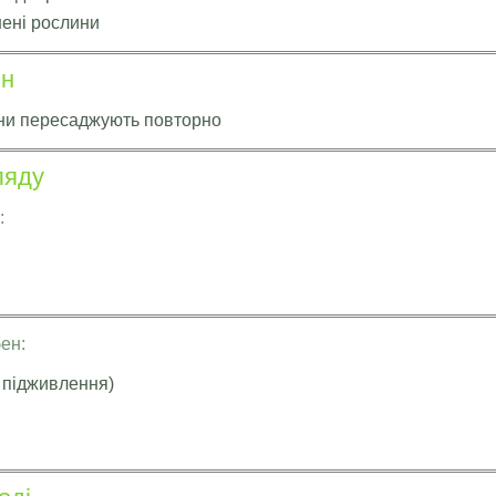
нені рослини
ин
ни пересаджують повторно
ляду
:
ен:
 підживлення)