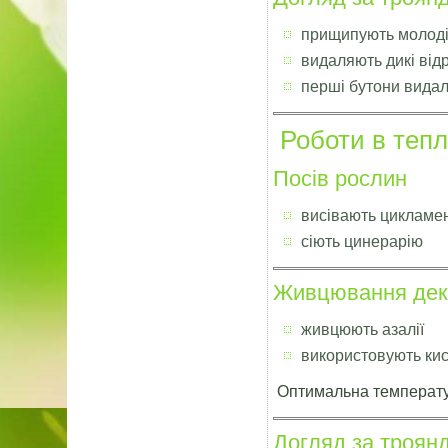
прищипують молоді
видаляють дикі від
перші бутони видал
Роботи в тепл
Посів рослин
висівають цикламе
сіють цинерарію
Живцювання дек
живцюють азалії
використовують кис
Оптимальна температу
Догляд за троян