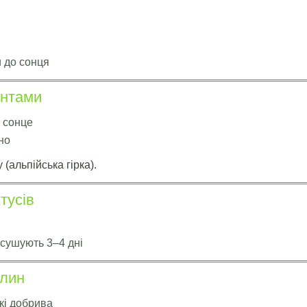
 до сонця
ентами
а сонце
но
(альпійська гірка).
тусів
сушують 3–4 дні
слин
кі добрива