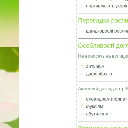
підживлюють укорі
Пересадка росл
швидкорослі росли
Особливості дог
Не виносять на вулицю
антуріум
дифенбахію
Активний догляд потріб
олеандрам (полив і
фуксіям
абутилону