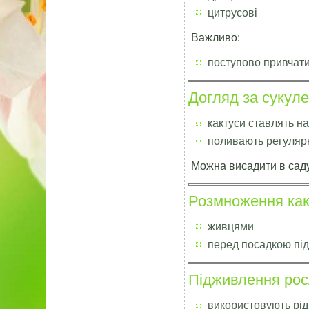
цитрусові
Важливо:
поступово привчати
Догляд за сукул
кактуси ставлять н
поливають регуляр
Можна висадити в саду 
Розмноження как
живцями
перед посадкою під
Підживлення ро
використовують рід