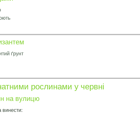
ю
юють
изантем
итий ґрунт
и
натними рослинами у червні
н на вулицю
а винести: