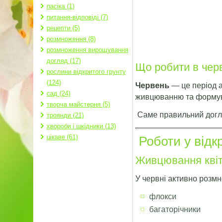
пасіка (1)
питання-відповіді (7)
рецепти (5)
розмноження (8)
розмноження вирощування
догляд (17)
Що робити в чер
рослини відкритого грунту
(124)
Червень
— це період а
сад (24)
живцюванню та форму
творча майстерня (5)
Саме правильний догляд
троянди (21)
хвороби і шкідники (13)
цікаве (61)
Роботи у відк
Живцювання квіт
У червні активно розм
флокси
багаторічники