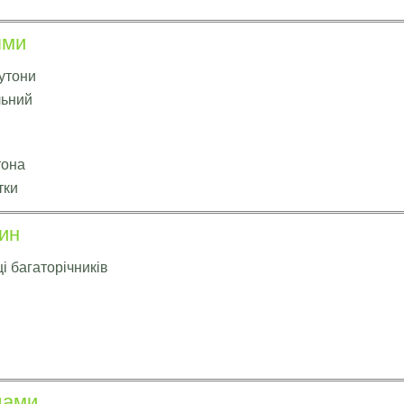
ями
утони
льний
тона
тки
лин
і багаторічників
дами