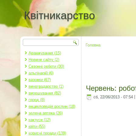
Квітникарство
Пошук
Пошукова форма
Головна
Ви є тут
Аранжування (15)
Новини сайту (2)
Сезонні роботи (30)
альпінарій (6)
вазонки (67)
виноградарство (1)
Червень: робот
вирощування (82)
сб, 22/06/2013 - 07:54
город (8)
енциклопедія рослин (18)
зелена аптека (26)
кактуси (12)
квіти (55)
корисні поради (139)