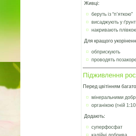
Живці:
беруть із “п’яткою”
висаджують у ґрунт
накривають плівко
Для кращого укоріненн
обприскують
проводять позакор
Підживлення ро
Перед цвітінням багат
мінеральними добр
органікою (гній 1:10
Додають:
суперфосфат
калійні добрива