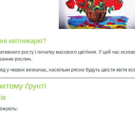
вні квітникарю?
ктивного росту і початку масового цвітіння. У цей час осно
ванню рослин.
 у червні визначає, наскільки рясно будуть цвісти квіти все
ритому ґрунті
ів
ножують: