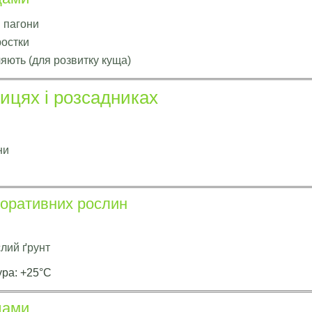
 пагони
ростки
яють (для розвитку куща)
ицях і розсадниках
ни
оративних рослин
лий ґрунт
ра: +25°C
дами