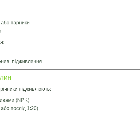
 або парники
ю
я:
еневі підживлення
слин
орічники підживлюють:
ивами (NPK)
 або послід 1:20)