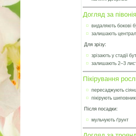
Догляд за півоні
видаляють бокові б
залишають центра
Для зрізу:
зрізають у стадії бу
залишають 2–3 лис
Пікірування рос
пересаджують сіянц
пікірують шиповник
Після посадки:
мульчують ґрунт
Догляд за троян