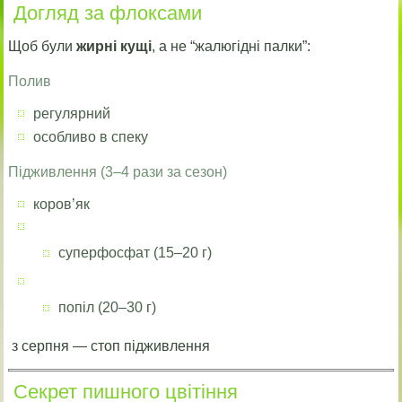
Догляд за флоксами
Щоб були
жирні кущі
, а не “жалюгідні палки”:
Полив
регулярний
особливо в спеку
Підживлення (3–4 рази за сезон)
коров’як
суперфосфат (15–20 г)
попіл (20–30 г)
з серпня — стоп підживлення
Секрет пишного цвітіння