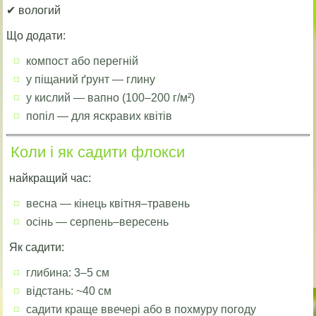
✔ вологий
Що додати:
компост або перегній
у піщаний ґрунт — глину
у кислий — вапно (100–200 г/м²)
попіл — для яскравих квітів
Коли і як садити флокси
найкращий час:
весна — кінець квітня–травень
осінь — серпень–вересень
Як садити:
глибина: 3–5 см
відстань: ~40 см
садити краще ввечері або в похмуру погоду