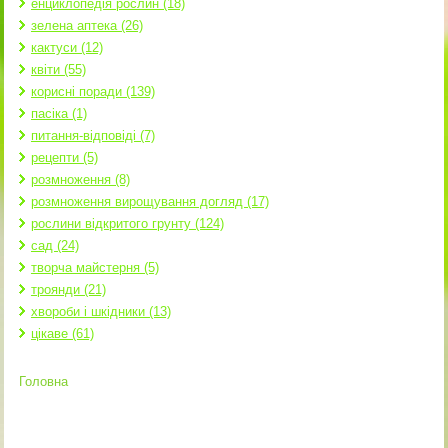
енциклопедія рослин (18)
зелена аптека (26)
кактуси (12)
квіти (55)
корисні поради (139)
пасіка (1)
питання-відповіді (7)
рецепти (5)
розмноження (8)
розмноження вирощування догляд (17)
рослини відкритого грунту (124)
сад (24)
творча майстерня (5)
троянди (21)
хвороби і шкідники (13)
цікаве (61)
Головна
Ви є тут