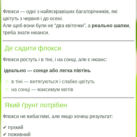
Флокси — одні з найяскравіших багаторічників, які
цвітуть з червня і до осені.
Але щоб вони були не “два квіточки”, а
реально шапки
,
треба знати нюанси.
Де садити флокси
Флокси ростуть і в тіні, і на сонці, але є нюанс:
ідеально — сонце або легка півтінь
в тіні — витягуються і слабко цвітуть
на сонці — максимум квітів
Який ґрунт потрібен
Флокси не вибагливі, але якщо хочеш результат:
✔ пухкий
✔ поживний