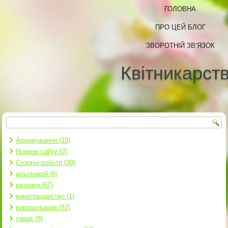
ГОЛОВНА
ПРО ЦЕЙ БЛОГ
ЗВОРОТНІЙ ЗВ’ЯЗОК
Квітникарст
Пошук
Пошукова форма
Аранжування (15)
Новини сайту (2)
Сезонні роботи (30)
альпінарій (6)
вазонки (67)
виноградарство (1)
вирощування (82)
город (8)