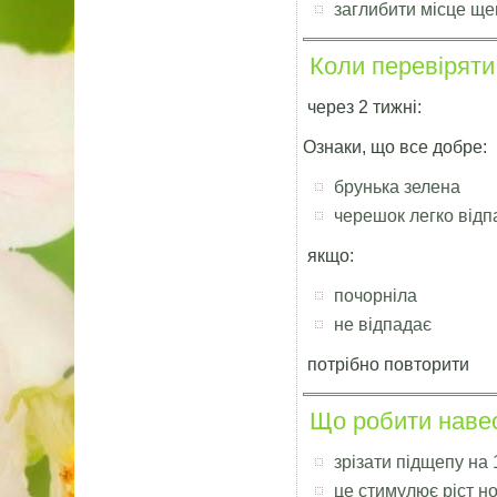
заглибити місце ще
Коли перевіряти
через 2 тижні:
Ознаки, що все добре:
брунька зелена
черешок легко відп
якщо:
почорніла
не відпадає
потрібно повторити
Що робити навес
зрізати підщепу на
це стимулює ріст н