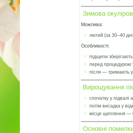
Зимова окуліров
Можлива:
лютий (за 30–40 дні
Особливості:
підщепи зберігають 
перед процедурою “
після — тримають 
Вирощування піс
спочатку у підвалі 
потім висадка у від
місце щеплення — 
Основні помилк