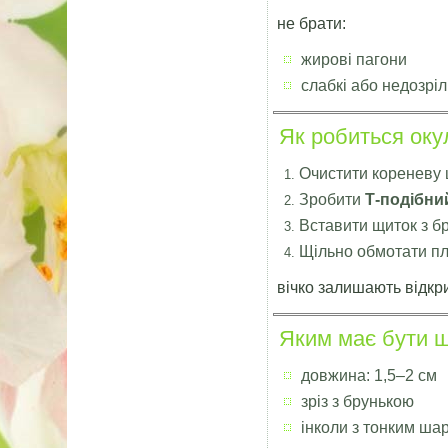
не брати:
жирові пагони
слабкі або недозріл
Як робиться оку
Очистити кореневу
Зробити
Т-подібни
Вставити щиток з б
Щільно обмотати п
вічко залишають відкр
Яким має бути 
довжина: 1,5–2 см
зріз з брунькою
інколи з тонким ш