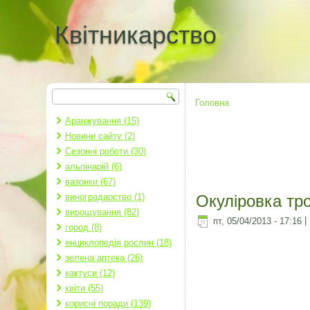
Квітникарство
Пошук
Пошукова форма
Головна
Ви є тут
Аранжування (15)
Новини сайту (2)
Сезонні роботи (30)
альпінарій (6)
вазонки (67)
виноградарство (1)
Окуліровка тр
вирощування (82)
пт, 05/04/2013 - 17:16
|
город (8)
енциклопедія рослин (18)
зелена аптека (26)
кактуси (12)
квіти (55)
корисні поради (139)