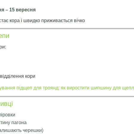
ня – 15 вересня
стає кора і швидко приживається вічко
епи
ри:
 відділення кори
вання підщеп для троянд: як виростити шипшину для щеп
ивці
ліровки
тину пагона
залишають черешки)