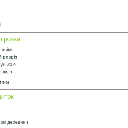
і
ліровка
 шийку
й розріз
рунькою
лівкою
итим
щиток
аром деревини