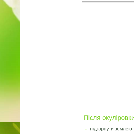
Після окуліровк
підгорнути землею