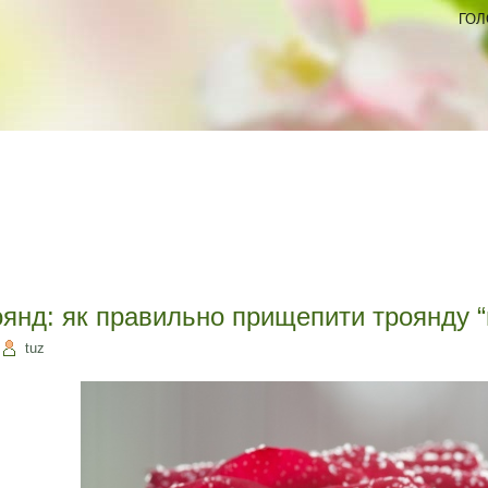
ГОЛ
оянд: як правильно прищепити троянду “
tuz