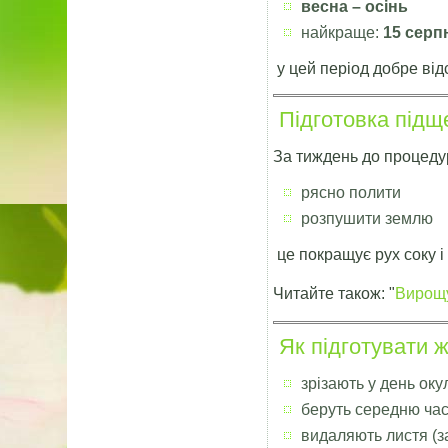
весна – осінь
найкраще:
15 серп
у цей період добре від
Підготовка підщ
За тиждень до процеду
рясно полити
розпушити землю
це покращує рух соку і
Читайте також: "
Вирощу
Як підготувати ж
зрізають у день оку
беруть середню час
видаляють листя (