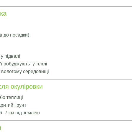
ка
в до посадки)
у підвалі
пробуджують” у теплі
у вологому середовищі
ля окуліровки
або теплиці
критий ґрунт
6–7 см під землею
и