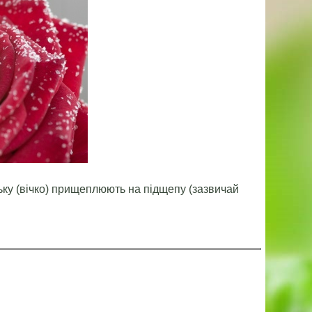
ку (вічко) прищеплюють на підщепу (зазвичай