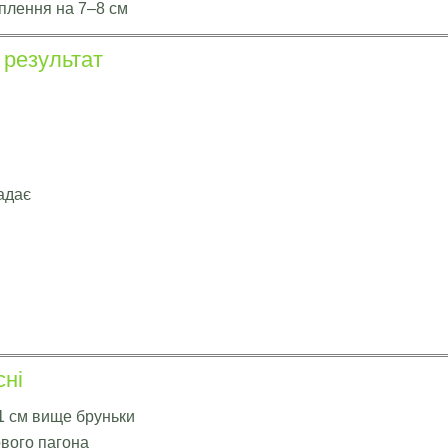
плення на 7–8 см
 результат
адає
ні
 1 см вище бруньки
ового пагона