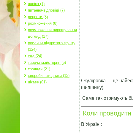
пасіка (1)
питання-відповіді (7)
рецепти (5)
розмноження (8)
розмноження вирощування
догляд (17)
рослини відкритого грунту
(124)
сад (24)
творча майстерня (5)
троянди (21)
хвороби і шкідники (13)
Окуліровка — це найеф
цікаве (61)
шипшину).
Саме так отримують бі
Коли проводити 
В Україні: