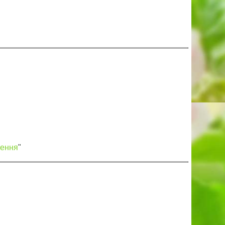
лення
"