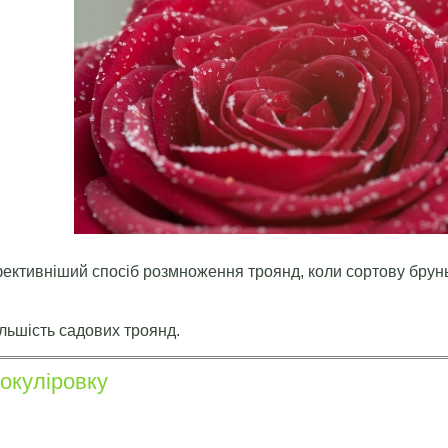
ективніший спосіб розмноження троянд, коли сортову брунь
льшість садових троянд.
окуліровку