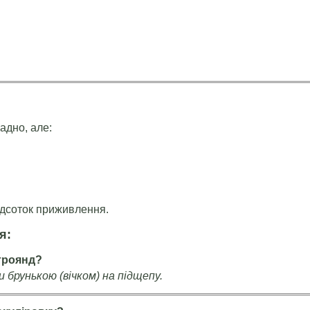
адно, але:
ідсоток приживлення.
я:
 троянд?
 брунькою (вічком) на підщепу.