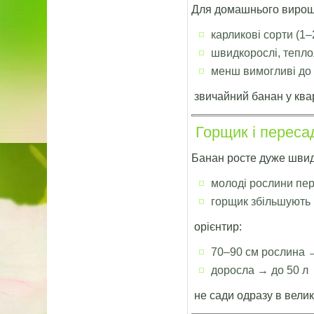
Для домашнього вирощ
карликові сорти (1–
швидкорослі, тепл
менш вимогливі до 
звичайний банан у ква
Горщик і переса
Банан росте дуже швид
молоді рослини пе
горщик збільшують
орієнтир:
70–90 см рослина 
доросла → до 50 л
не сади одразу в вели