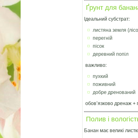
Ґрунт для банан
Ідеальний субстрат:
листяна земля (ліс
перегній
пісок
деревний попіл
важливо:
пухкий
поживний
добре дренований
обов’язково дренаж + п
Полив і вологіст
Банан має великі лист