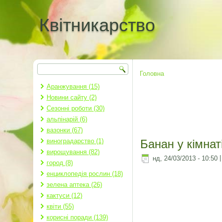
Квітникарство
Пошук
Пошукова форма
Головна
Ви є тут
Аранжування (15)
Новини сайту (2)
Сезонні роботи (30)
альпінарій (6)
вазонки (67)
виноградарство (1)
Банан у кімнат
вирощування (82)
нд, 24/03/2013 - 10:50
город (8)
енциклопедія рослин (18)
зелена аптека (26)
кактуси (12)
квіти (55)
корисні поради (139)