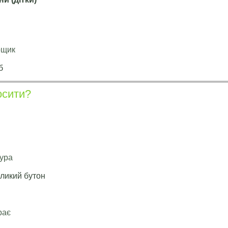
рщик
б
осити?
тура
еликий бутон
рає