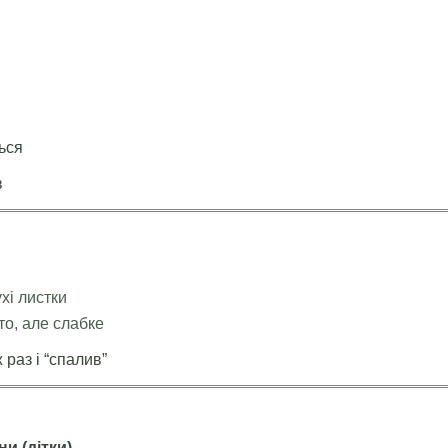
ься
в
хі листки
о, але слабке
 раз і “спалив”
ни (дітки)