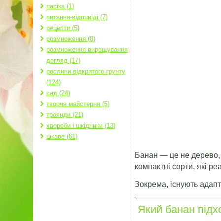
пасіка (1)
питання-відповіді (7)
рецепти (5)
розмноження (8)
розмноження вирощування
догляд (17)
рослини відкритого грунту
(124)
сад (24)
творча майстерня (5)
троянди (21)
хвороби і шкідники (13)
цікаве (61)
Банан — це не дерево, а
компактні сорти, які р
Зокрема, існують адапт
Який банан підх