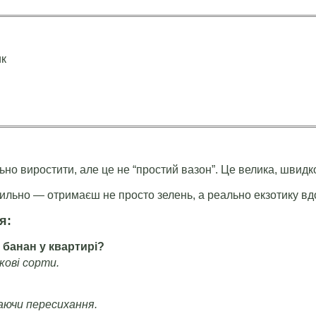
ик
но виростити, але це не “простий вазон”. Це велика, швидкор
ильно — отримаєш не просто зелень, а реально екзотику вд
я:
 банан у квартирі?
икові сорти.
каючи пересихання.