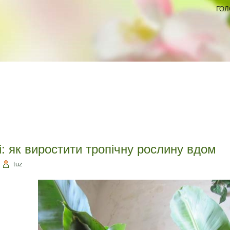
ГОЛ
і: як виростити тропічну рослину вдом
|
tuz