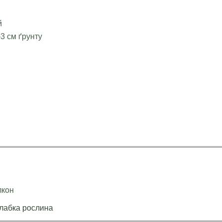
й
–3 см ґрунту
лкон
слабка рослина