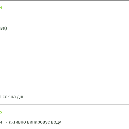
а
ова)
ісок на дні
ь
ки → активно випаровує воду