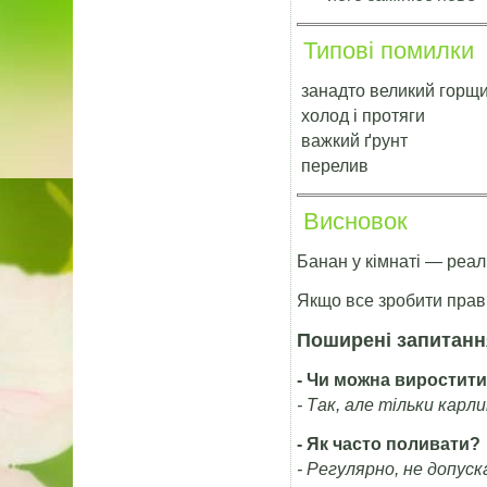
Типові помилки
занадто великий горщ
холод і протяги
важкий ґрунт
перелив
Висновок
Банан у кімнаті — реаль
Якщо все зробити прав
Поширені запитанн
- Чи можна виростити
- Так, але тільки карл
- Як часто поливати?
- Регулярно, не допус