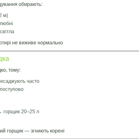
ування обирають:
2 м)
олюбні
світла
ртирі не виживе нормально
дка
ко, тому:
ресаджують часто
 поступово
→ горщик 20–25 л
кий горщик — згниють корені