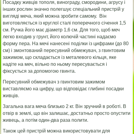
Посадку живців тополя, винограду, смородини, агрусу і
інших рослин значно полегшує спеціальний пристрій у
вигляді меча, який можна зробити самому. Він
виготовляється із круглої сталі поперечного січення 1,5
см. Ручка його має діаметр 1,6 см. Для того, щоб меч
легко входив у грунт, його колючій частині надаємо
форму пера. На мечі нанесені поділки із цифрами (до 80
см) і змонтований пересувний обмежувач, з гвинтовим
зажимом, що складається із металевого кільця, яке
надіте на меч, вільно по ньому пересувається і
фіксується за допомогою гвинта.
Пересувний обмежувач з гвинтовим зажимом
виставляємо на цифру, що відповідає глибині посадки
живців.
Загальна вага меча близько 2 кг. Він зручний в роботі. В
отвір в землі, що він залишає, достатньо просто опустити
живець, а потім один-два раза полити.
Також цей пристрій можна використовувати для