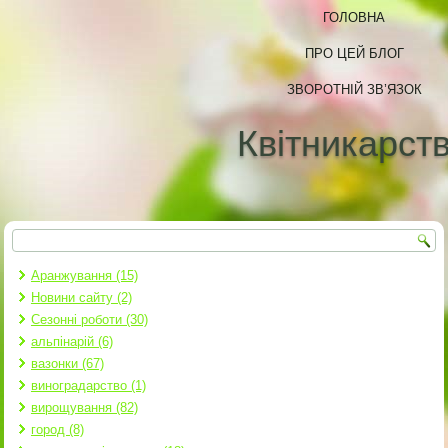
ГОЛОВНА
ПРО ЦЕЙ БЛОГ
ЗВОРОТНІЙ ЗВ’ЯЗОК
Квітникарст
Пошук
Пошукова форма
Аранжування (15)
Новини сайту (2)
Сезонні роботи (30)
альпінарій (6)
вазонки (67)
виноградарство (1)
вирощування (82)
город (8)