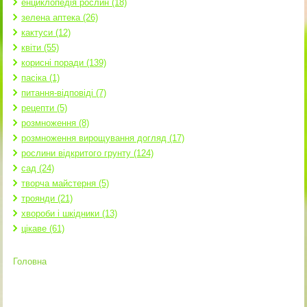
енциклопедія рослин (18)
зелена аптека (26)
кактуси (12)
квіти (55)
корисні поради (139)
пасіка (1)
питання-відповіді (7)
рецепти (5)
розмноження (8)
розмноження вирощування догляд (17)
рослини відкритого грунту (124)
сад (24)
творча майстерня (5)
троянди (21)
хвороби і шкідники (13)
цікаве (61)
Головна
Ви є тут