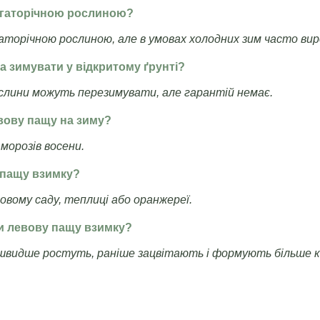
багаторічною рослиною?
гаторічною рослиною, але в умовах холодних зим часто ви
а зимувати у відкритому ґрунті?
рослини можуть перезимувати, але гарантій немає.
вову пащу на зиму?
морозів восени.
у пащу взимку?
имовому саду, теплиці або оранжереї.
ти левову пащу взимку?
і швидше ростуть, раніше зацвітають і формують більше к