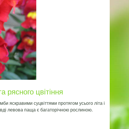
а рясного цвітіння
би яскравими суцвіттями протягом усього літа і
правді левова паща є багаторічною рослиною.