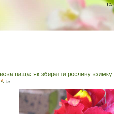
ГОЛ
вова паща: як зберегти рослину взимку 
tuz