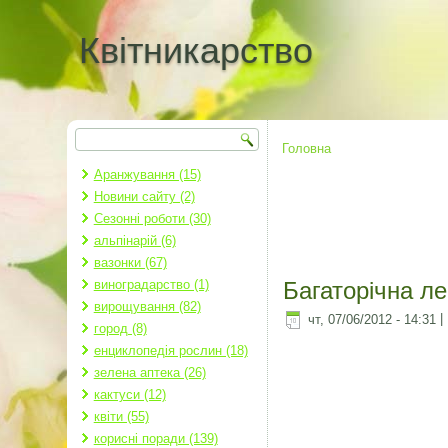
Квітникарство
Пошук
Пошукова форма
Головна
Ви є тут
Аранжування (15)
Новини сайту (2)
Сезонні роботи (30)
альпінарій (6)
вазонки (67)
виноградарство (1)
Багаторічна ле
вирощування (82)
чт, 07/06/2012 - 14:31
|
город (8)
енциклопедія рослин (18)
зелена аптека (26)
кактуси (12)
квіти (55)
корисні поради (139)