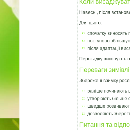
Коли висаджуват
Навесні, після встанов
Для цього:
спочатку виносять г
поступово збільшую
після адаптації вис
Пересадку виконують о
Переваги зимівлі
Збережені взимку росл
раніше починають ц
утворюють більше с
швидше розвивають
дозволяють зберегт
Питання та відпо