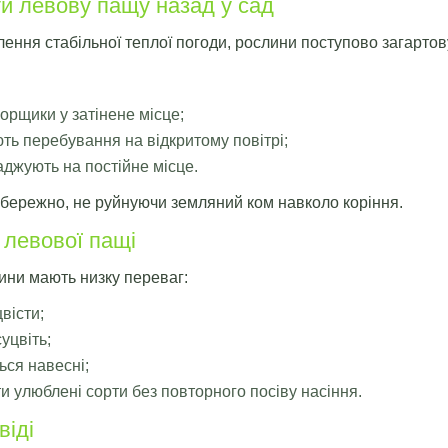
и левову пащу назад у сад
лення стабільної теплої погоди, рослини поступово загартов
орщики у затінене місце;
ть перебування на відкритому повітрі;
аджують на постійне місце.
бережно, не руйнуючи земляний ком навколо коріння.
 левової пащі
ини мають низку переваг:
вісти;
уцвіть;
ся навесні;
и улюблені сорти без повторного посіву насіння.
віді