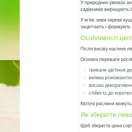
У природних умовах ан
садівників вирощують їх
У м'які зими окремі ку
зацвітають і формують 
Особливості цвіт
Після висіву насіння 
Основні переваги росл
тривале цвітіння до
велика різноманітні
висока декоративніс
стійкість до коротк
Квітучі рослини можут
Як зберегти лев
Щоб зберегти цінні сор