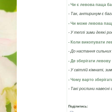
- Чи є левова паща 
- Так, антиринум є ба
- Чи може левова пащ
- У теплі зими деякі 
- Коли викопувати ле
- До настання сильних 
- Де зберігати левов
- У світлій кімнаті, з
- Чому варто зберіга
- Такі рослини навесн
Поділитись: