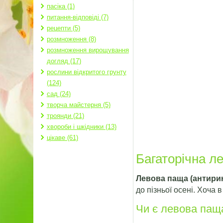
пасіка (1)
питання-відповіді (7)
рецепти (5)
розмноження (8)
розмноження вирощування
догляд (17)
рослини відкритого грунту
(124)
сад (24)
творча майстерня (5)
троянди (21)
хвороби і шкідники (13)
цікаве (61)
Багаторічна ле
Левова паща (антири
до пізньої осені. Хоча
Чи є левова пащ