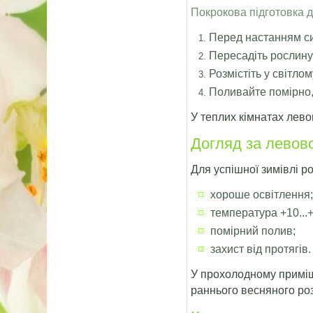
Покрокова підготовка д
Перед настанням си
Пересадіть рослину 
Розмістіть у світло
Поливайте помірно,
У теплих кімнатах лево
Догляд за левов
Для успішної зимівлі ро
хороше освітлення
температура +10...
помірний полив;
захист від протягів.
У прохолодному приміщ
раннього весняного роз