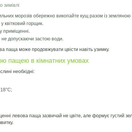
о зимівлі
льних морозів обережно викопайте кущ разом із земляною 
у квітковий горщик.
му приміщенні.
 не допускаючи застою води.
ва паща може продовжувати цвісти навіть узимку.
ою пащею в кімнатних умовах
слині необхідні:
;
+18°C;
енні левова паща зазвичай не цвіте, але формує густий зе
витку.