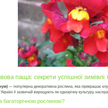
вова паща: секрети успішної зимівлі т
нум)
— популярна декоративна рослина, яка прикрашає клум
 в Україні її зазвичай вирощують як однорічну культуру, нас
а багаторічною рослиною?