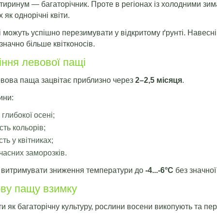
тиринум — багаторічник. Проте в регіонах із холодними зим
 як однорічні квіти.
щі можуть успішно перезимувати у відкритому ґрунті. Навесні
значно більше квітконосів.
іння левової пащі
левова паща зацвітає приблизно через
2–2,5 місяця
.
ини:
 глибокої осені;
сть кольорів;
ть у квітниках;
очасних заморозків.
ь витримувати зниження температури до
-4...-6°C
без значної
ову пащу взимку
ти як багаторічну культуру, рослини восени викопують та пе