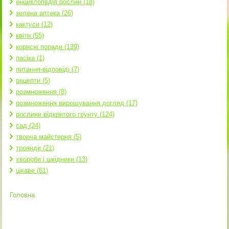
енциклопедія рослин (18)
зелена аптека (26)
кактуси (12)
квіти (55)
корисні поради (139)
пасіка (1)
питання-відповіді (7)
рецепти (5)
розмноження (8)
розмноження вирощування догляд (17)
рослини відкритого грунту (124)
сад (24)
творча майстерня (5)
троянди (21)
хвороби і шкідники (13)
цікаве (61)
Головна
Ви є тут