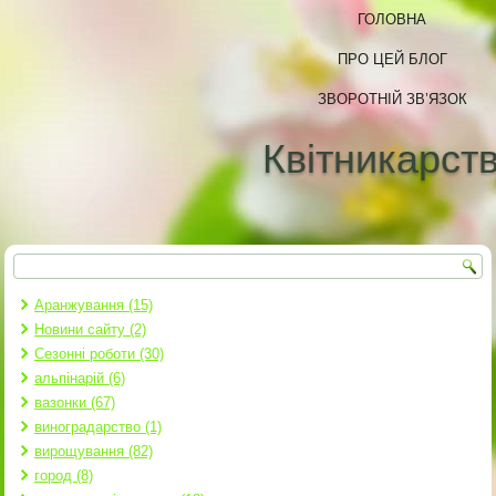
ГОЛОВНА
ПРО ЦЕЙ БЛОГ
ЗВОРОТНІЙ ЗВ’ЯЗОК
Квітникарст
Пошук
Пошукова форма
Аранжування (15)
Новини сайту (2)
Сезонні роботи (30)
альпінарій (6)
вазонки (67)
виноградарство (1)
вирощування (82)
город (8)